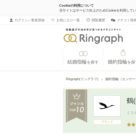
Cookieの利用について
当サイトはサービス向上のためCookieを利用して
ログイン／新規登録
お気に入り一覧
閲覧履歴
クチコミ投
結婚指輪
婚約指輪
を探す
を探
Ringraph(リングラフ)
婚約指輪（エンゲー
鶴(
ミコ
ブランド