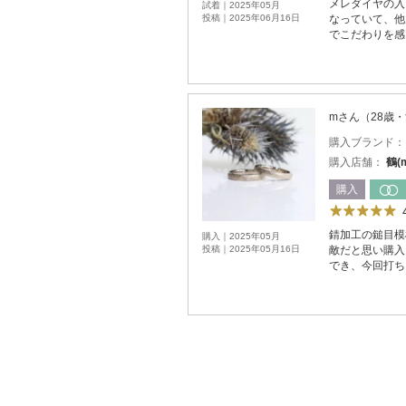
メレダイヤの入
試着｜2025年05月
投稿｜2025年06月16日
なっていて、他
でこだわりを感
mさん（28歳
購入ブランド
購入店舗：
鶴(
購入
錆加工の鎚目模
購入｜2025年05月
投稿｜2025年05月16日
敵だと思い購入
でき、今回打ち