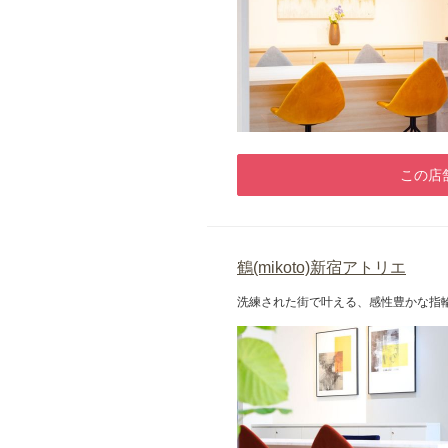
この店
鶴(mikoto)新宿アトリエ
洗練された街で叶える、感性豊かな指