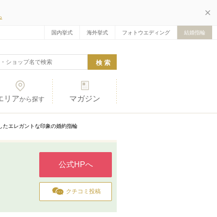
ら
国内挙式
海外挙式
フォトウエディング
結婚指輪
エリア
マガジン
から探す
ーブしたエレガントな印象の婚約指輪
公式HPへ
クチコミ投稿