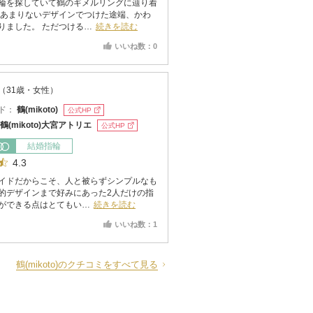
輪を探していて鶴のギメルリングに辿り着
 あまりないデザインでつけた途端、かわ
りました。 ただつける…
続きを読む
いいね数：0
（31歳・女性）
ド：
鶴(mikoto)
公式HP
鶴(mikoto)大宮アトリエ
公式HP
結婚指輪
4.3
イドだからこそ、人と被らずシンプルなも
的デザインまで好みにあった2人だけの指
ができる点はとてもい…
続きを読む
いいね数：1
鶴(mikoto)のクチコミをすべて見る