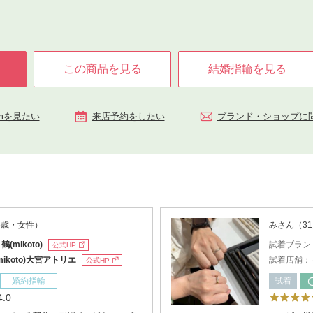
この商品を見る
結婚指輪を見る
ramを見たい
来店予約をしたい
ブランド・ショップに
6歳・女性）
みさん（3
：
鶴(mikoto)
試着ブラン
公式HP
mikoto)大宮アトリエ
試着店舗：
公式HP
婚約指輪
試着
4.0