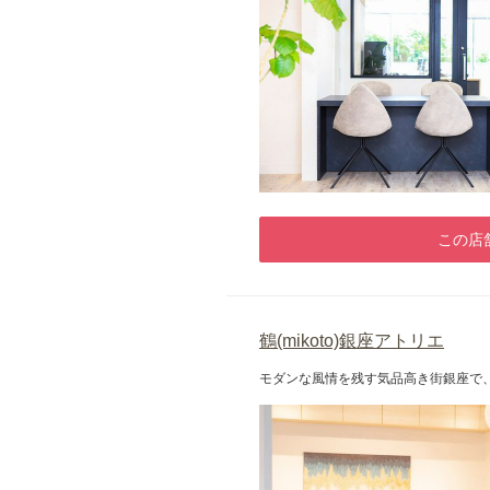
この店
鶴(mikoto)銀座アトリエ
モダンな風情を残す気品高き街銀座で、