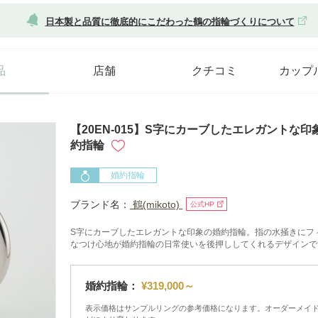
日本製と品質に徹底的にこだわった鶴の指輪づくりについて
品
店舗
クチコミ
カップ
【20EN-015】S字にカーブしたエレガントな印象の
約指輪
婚約指輪
ブランド名：
鶴(mikoto)
公式HP
S字にカーブしたエレガントな印象の婚約指輪。指の水掻きにフ
なつけ心地が婚約指輪の日常使いを後押ししてくれるデザインで
婚約指輪：
¥319,000～
表示価格はサンプルリングの参考価格になります。オーダーメイ