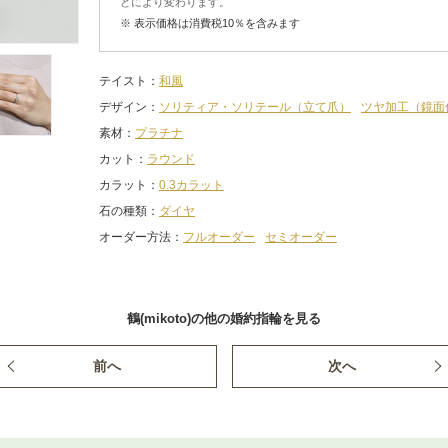
どにより変わります。
※ 表示価格は消費税10％を含みます
テイスト
和風
デザイン
ソリティア・ソリテール（立て爪）
ツヤ加工（鏡面
素材
プラチナ
カット
ラウンド
カラット
0.3カラット
石の種類
ダイヤ
オーダー方法
フルオーダー
セミオーダー
鶴(mikoto)の他の婚約指輪を見る
前へ
次へ