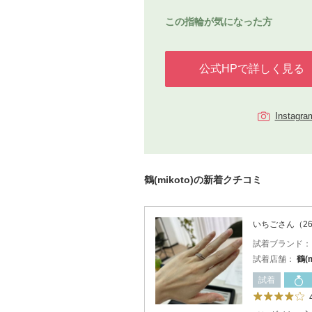
この指輪が気になった方
公式HPで詳しく見る
Instag
鶴(mikoto)の新着クチコミ
いちごさん（2
試着ブランド
試着店舗：
鶴(
試着