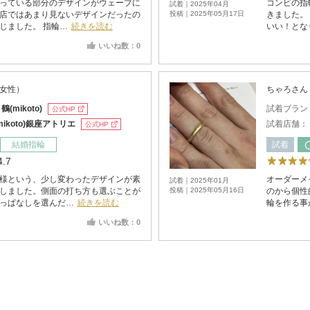
っている部分のデザインがウェーブに
コンビの指
試着｜2025年04月
店ではあまり見ないデザインだったの
投稿｜2025年05月17日
きました。
じました。 指輪…
続きを読む
いい！とな
いいね数：0
・女性）
ちゃろさん
：
鶴(mikoto)
試着ブラン
公式HP
mikoto)銀座アトリエ
試着店舗：
公式HP
結婚指輪
試着
4.7
様という、少し変わったデザインが素
オーダーメ
試着｜2025年01月
しました。側面の打ち方も選ぶことが
投稿｜2025年05月16日
のから個性
っぱなしを選んだ…
続きを読む
輪を作る事
いいね数：0