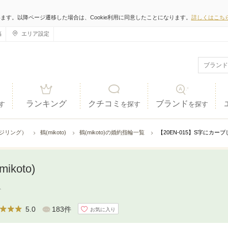
います。以降ページ遷移した場合は、Cookie利用に同意したことになります。
詳しくはこち
稿
エリア設定
ランキング
クチコミ
ブランド
す
を探す
を探す
ジリング）
鶴(mikoto)
鶴(mikoto)の婚約指輪一覧
【20EN-015】S字にカ
mikoto)
ト
5.0
183件
お気に入り