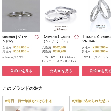
uchimari｜ダイヤモ
【Advance】Cherie
【FISCHER】96504
ンド1石
（シェリー）『シャー
9/9750449
プで上品なリング』
女性用
¥138,600～
女性用
¥162,800
女性用
¥167,200～
男性用
¥151,800～
男性用
¥156,200
男性用
¥168,300～
uchimari(ウチマリ)
JEWELRY STUDIO Advance
FISCHER(フィッシャー
(ジュエリースタジオアドバン
ス)
公式HPを見る
公式HPを見る
公式HPを見
このブランドの魅力
#毎日・何十年後もつけられる
#指輪に込められた想い