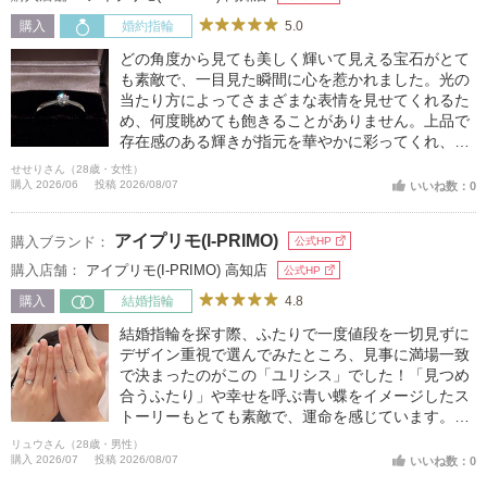
5.0
購入
婚約指輪
どの角度から見ても美しく輝いて見える宝石がとて
も素敵で、一目見た瞬間に心を惹かれました。光の
当たり方によってさまざまな表情を見せてくれるた
め、何度眺めても飽きることがありません。上品で
存在感のある輝きが指元を華やかに彩ってくれ、大
切な指輪として長く愛用したいと思える仕上がりで
せせりさん（28歳・女性）
す。
購入 2026/06
投稿 2026/08/07
いいね数：0
アイプリモ(I-PRIMO)
購入ブランド：
公式HP
購入店舗：
アイプリモ(I-PRIMO) 高知店
公式HP
4.8
購入
結婚指輪
結婚指輪を探す際、ふたりで一度値段を一切見ずに
デザイン重視で選んでみたところ、見事に満場一致
で決まったのがこの「ユリシス」でした！「見つめ
合うふたり」や幸せを呼ぶ青い蝶をイメージしたス
トーリーもとても素敵で、運命を感じています。な
めらかなV字のラインが指を綺麗に見せてくれ、着
リュウさん（28歳・男性）
け心地も抜群です。直感で選んでも間違いのない、
購入 2026/07
投稿 2026/08/07
いいね数：0
デザイン性と意味合いの双方で心から満足できるお