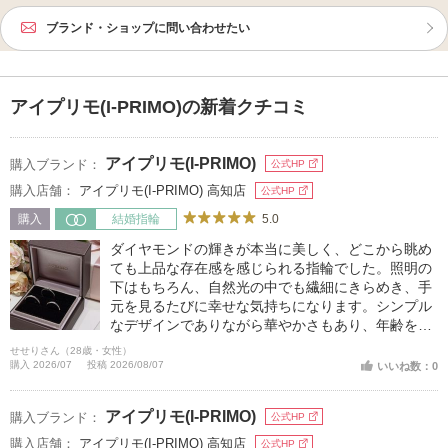
ブランド・ショップに問い合わせたい
アイプリモ(I-PRIMO)の新着クチコミ
アイプリモ(I-PRIMO)
購入ブランド：
公式HP
購入店舗：
アイプリモ(I-PRIMO) 高知店
公式HP
5.0
購入
結婚指輪
ダイヤモンドの輝きが本当に美しく、どこから眺め
ても上品な存在感を感じられる指輪でした。照明の
下はもちろん、自然光の中でも繊細にきらめき、手
元を見るたびに幸せな気持ちになります。シンプル
なデザインでありながら華やかさもあり、年齢を重
ねても長く身に着けたいと思える素敵な指輪に出会
せせりさん（28歳・女性）
うことができました。二人にとって特別な一本を選
購入 2026/07
投稿 2026/08/07
いいね数：0
ぶことができ、大変満足しています。
アイプリモ(I-PRIMO)
購入ブランド：
公式HP
購入店舗：
アイプリモ(I-PRIMO) 高知店
公式HP