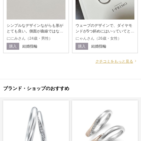
シンプルなデザインながらも形が
ウェーブのデザインで、ダイヤモ
とても良い。側面が曲線ではな
ンドが5つ斜めにはいっていてとて
く、少し山なりのような形に。な
も可愛いです。指も綺麗に見える
ににみさん（24歳・男性）
にゃんさん（26歳・女性）
っていて着け心地が良くずっとつ
デザインだと思います。派手すぎ
購入
結婚指輪
購入
結婚指輪
けていても違和感がない。真ん中
ず、毎日つけられるデザインで
の部分をマット加工にしていただ
す。同じようなデザインで他のも
いてデザインがはっきり見えるよ
見ましたが、これにして良かった
クチコミをもっと見る
うになっている。
です。
ブランド・ショップのおすすめ