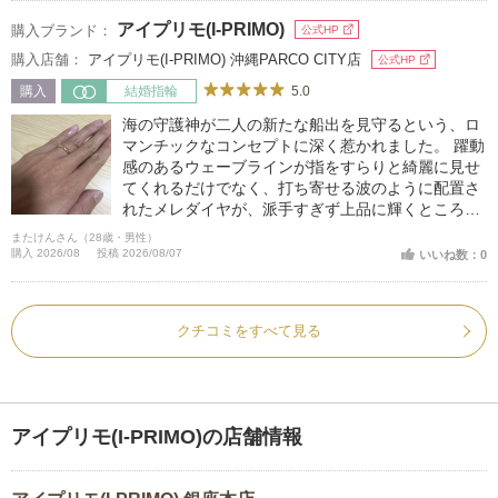
すすめの指輪です。
アイプリモ(I-PRIMO)
購入ブランド：
公式HP
購入店舗：
アイプリモ(I-PRIMO) 沖縄PARCO CITY店
公式HP
5.0
購入
結婚指輪
海の守護神が二人の新たな船出を見守るという、ロ
マンチックなコンセプトに深く惹かれました。 躍動
感のあるウェーブラインが指をすらりと綺麗に見せ
てくれるだけでなく、打ち寄せる波のように配置さ
れたメレダイヤが、派手すぎず上品に輝くところが
お気に入りです。 一目でペアだとわかるデザインに
またけんさん（28歳・男性）
も夫婦の絆を強く感じ、この指輪に決めました。
購入 2026/08
投稿 2026/08/07
いいね数：0
クチコミをすべて見る
アイプリモ(I-PRIMO)の店舗情報