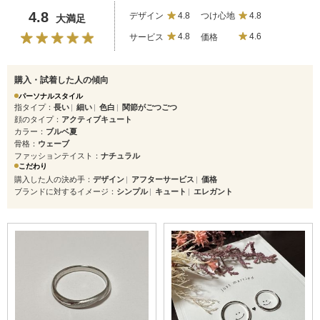
4.8
デザイン
4.8
つけ心地
4.8
大満足
サービス
4.8
価格
4.6
購入・試着した人の傾向
パーソナルスタイル
指タイプ
長い
細い
色白
関節がごつごつ
顔のタイプ
アクティブキュート
カラー
ブルベ夏
骨格
ウェーブ
ファッションテイスト
ナチュラル
こだわり
購入した人の決め手
デザイン
アフターサービス
価格
ブランドに対するイメージ
シンプル
キュート
エレガント