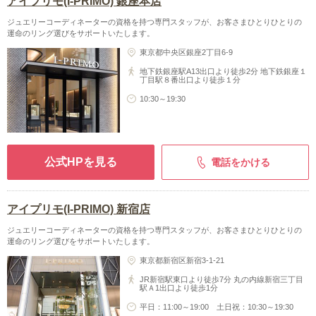
アイプリモ(I-PRIMO) 銀座本店
ジュエリーコーディネーターの資格を持つ専門スタッフが、お客さまひとりひとりの
運命のリング選びをサポートいたします。
東京都中央区銀座2丁目6-9
地下鉄銀座駅A13出口より徒歩2分 地下鉄銀座１
丁目駅８番出口より徒歩１分
10:30～19:30
公式HPを見る
電話をかける
アイプリモ(I-PRIMO) 新宿店
ジュエリーコーディネーターの資格を持つ専門スタッフが、お客さまひとりひとりの
運命のリング選びをサポートいたします。
東京都新宿区新宿3-1-21
JR新宿駅東口より徒歩7分 丸の内線新宿三丁目
駅Ａ1出口より徒歩1分
平日：11:00～19:00 土日祝：10:30～19:30