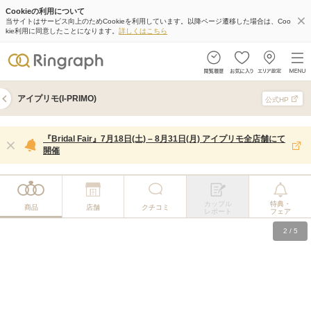
Cookieの利用について
当サイトはサービス向上のためCookieを利用しています。以降ページ遷移した場合は、Coo
kie利用に同意したことになります。
詳しくはこちら
アイプリモ(I-PRIMO)
公式HP
『Bridal Fair』7月18日(土) – 8月31日(月) アイプリモ全店舗にて
開催
カップル
特典・
商品
店舗
クチコミ
レポート
フェア
2
/
5