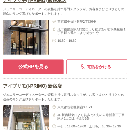
アイプリモ(I-PRIMO) 銀座本店
ジュエリーコーディネーターの資格を持つ専門スタッフが、お客さまひとりひとりの
運命のリング選びをサポートいたします。
東京都中央区銀座2丁目6-9
地下鉄銀座駅A13出口より徒歩2分 地下鉄銀座１
丁目駅８番出口より徒歩１分
10:30～19:30
公式HPを見る
電話をかける
アイプリモ(I-PRIMO) 新宿店
ジュエリーコーディネーターの資格を持つ専門スタッフが、お客さまひとりひとりの
運命のリング選びをサポートいたします。
東京都新宿区新宿3-1-21
JR新宿駅東口より徒歩7分 丸の内線新宿三丁目
駅Ａ1出口より徒歩1分
平日：11:00～19:00 土日祝：10:30～19:30