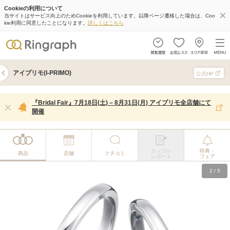
Cookieの利用について
当サイトはサービス向上のためCookieを利用しています。以降ページ遷移した場合は、Coo
kie利用に同意したことになります。
詳しくはこちら
アイプリモ(I-PRIMO)
公式HP
『Bridal Fair』7月18日(土) – 8月31日(月) アイプリモ全店舗にて
開催
カップル
特典・
商品
店舗
クチコミ
レポート
フェア
2
/
5