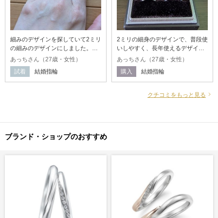
細みのデザインを探していて2ミリ
2ミリの細身のデザインで、普段使
の細みのデザインにしました。シ
いしやすく、長年使えるデザイ
ンプルだけどワンポイントダイヤ
ン。 細みのデザインが好みでし
あっちさん（27歳・女性）
あっちさん（27歳・女性）
があるのを探していて、ダイヤの
た。 シンプルだけど、ワンポイン
試着
結婚指輪
購入
結婚指輪
輝きがほかのブランドとは違って
トでダイヤが入っている 将来指の
見えました。 単純にデザインが好
太さが変わっても、無料でサイズ
みだったのが、一番のポイントで
変更やメンテナンスをしてもらえ
クチコミをもっと見る
す
る。
ブランド・ショップのおすすめ