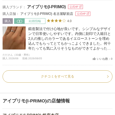
アイプリモ(I-PRIMO)
購入ブランド：
公式HP
購入店舗：
アイプリモ(I-PRIMO) 名古屋駅前店
公式HP
4.0
購入
結婚指輪
鍛造製法で付け心地が良いです。シンプルなデザイ
ンで日常使いしやすいです。内側に刻印で入籍日と
2人の推しのカラーであるイエローストーンを埋め
込んでもらってとてもかっこよくできました。何十
年たっても気に入りそうなものができてよかったで
す。
だださん（33歳・男性）
購入 2026/06
投稿 2026/08/05
いいね数：0
クチコミをすべて見る
アイプリモ(I-PRIMO)の店舗情報