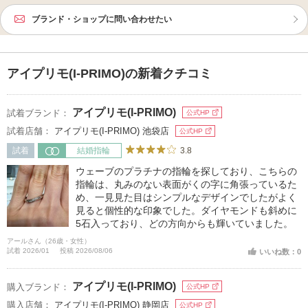
ブランド・ショップに問い合わせたい
アイプリモ(I-PRIMO)の新着クチコミ
アイプリモ(I-PRIMO)
試着ブランド：
公式HP
試着店舗：
アイプリモ(I-PRIMO) 池袋店
公式HP
3.8
試着
結婚指輪
ウェーブのプラチナの指輪を探しており、こちらの
指輪は、丸みのない表面がくの字に角張っているた
め、一見見た目はシンプルなデザインでしたがよく
見ると個性的な印象でした。ダイヤモンドも斜めに
5石入っており、どの方向からも輝いていました。
アールさん（26歳・女性）
試着 2026/01
投稿 2026/08/06
いいね数：0
アイプリモ(I-PRIMO)
購入ブランド：
公式HP
購入店舗：
アイプリモ(I-PRIMO) 静岡店
公式HP