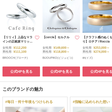
【リリィ】上品なＶラ
【cercle】セルクル
【クラフト感のぬく
インの正統派マリッジ
り】ロチア / Roccia
リング
女性用
¥112,200
女性用
¥149,600～
女性用
¥253,000～
男性用
¥111,100
男性用
¥118,800～
男性用
¥274,000～
BROOCH(ブローチ)
BIJOUPIKO(ビジュピコ)
ith(イズ)
公式HPを見る
公式HPを見る
公式HPを見
このブランドの魅力
#毎日・何十年後もつけられる
#指輪に込められた想い