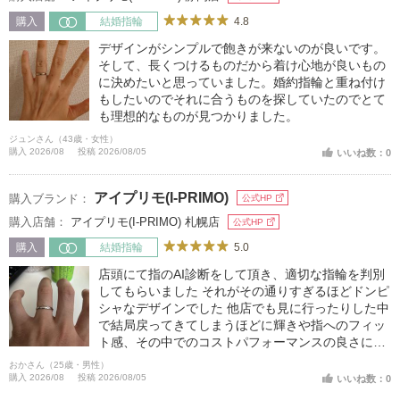
4.8
購入
結婚指輪
デザインがシンプルで飽きが来ないのが良いです。
そして、長くつけるものだから着け心地が良いもの
に決めたいと思っていました。婚約指輪と重ね付け
もしたいのでそれに合うものを探していたのでとて
も理想的なものが見つかりました。
ジュンさん（43歳・女性）
購入 2026/08
投稿 2026/08/05
いいね数：0
アイプリモ(I-PRIMO)
購入ブランド：
公式HP
購入店舗：
アイプリモ(I-PRIMO) 札幌店
公式HP
5.0
購入
結婚指輪
店頭にて指のAI診断をして頂き、適切な指輪を判別
してもらいました それがその通りすぎるほどドンピ
シャなデザインでした 他店でも見に行ったりした中
で結局戻ってきてしまうほどに輝きや指へのフィッ
ト感、その中でのコストパフォーマンスの良さに引
かれました
おかさん（25歳・男性）
購入 2026/08
投稿 2026/08/05
いいね数：0