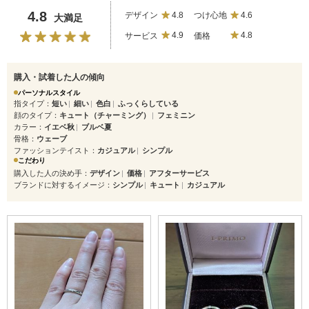
4.8
デザイン
4.8
つけ心地
4.6
大満足
サービス
4.9
価格
4.8
購入・試着した人の傾向
パーソナルスタイル
指タイプ
短い
細い
色白
ふっくらしている
顔のタイプ
キュート（チャーミング）
フェミニン
カラー
イエベ秋
ブルベ夏
骨格
ウェーブ
ファッションテイスト
カジュアル
シンプル
こだわり
購入した人の決め手
デザイン
価格
アフターサービス
ブランドに対するイメージ
シンプル
キュート
カジュアル