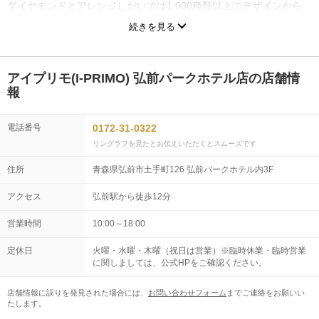
ダイヤモンドとアレンジしだいでは1,000種類以上のデザインから、
おふたりにぴったりの婚約指輪（エンゲージリング）・結婚指輪
続きを見る
（マリッジリング）をご提案いたします。
アイプリモ(I-PRIMO) 弘前パークホテル店の店舗情
報
電話番号
0172-31-0322
リングラフを見たとお伝えいただくとスムーズです
住所
青森県弘前市土手町126 弘前パークホテル内3F
アクセス
弘前駅から徒歩12分
営業時間
10:00～18:00
定休日
火曜・水曜・木曜（祝日は営業）※臨時休業・臨時営業
に関しましては、公式HPをご確認ください。
店舗情報に誤りを発見された場合には、
お問い合わせフォーム
までご連絡をお願いい
たします。