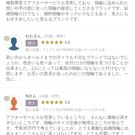
種類豊富でアフターサービスも充実しており、指輪に込められた
想いや手の形に合った指輪の提供してくださるブランドです。結
婚指輪だけでなく、婚約指輪やネックレスなどもあり、友人にも
おすすめしたいと思えるブランドです。
わたさん
（55歳・男性）
5.0
購入
購入店舗：アイプリモ(I-PRIMO) 弘前パークホテル店
若い方からオールドまでの方々でも十分なブランドではないでし
ょうか。色合いも色々あって、自分だけの指輪を見つけることが
出来ました。2人にとっては最高の指輪にならないと行けないと
思います。お互いの意見があったのがこの指輪でありました。一
生に…
hiさん
（24歳・女性）
5.0
購入
購入店舗：アイプリモ(I-PRIMO) 弘前パークホテル店
アフターサービスが充実しているところと、そんなに価格が高す
ぎないところです。指輪のサイズ交換が無理なところが安心で
す。予算30万円で考えていましたが、とても素敵な結婚指輪に出
会えました！そんなに高くはないですが、とても可愛いです！