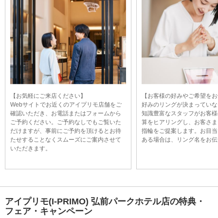
【お気軽にご来店ください】
【お客様の好みやご希望をお
Webサイトでお近くのアイプリモ店舗をご
好みのリングが決まっていな
確認いただき、お電話またはフォームから
知識豊富なスタッフがお客様
ご予約ください。ご予約なしでもご覧いた
算をヒアリングし、お客さま
だけますが、事前にご予約を頂けるとお待
指輪をご提案します。お目当
たせすることなくスムーズにご案内させて
ある場合は、リング名をお伝
いただきます。
アイプリモ(I-PRIMO) 弘前パークホテル店の特典・
フェア・キャンペーン