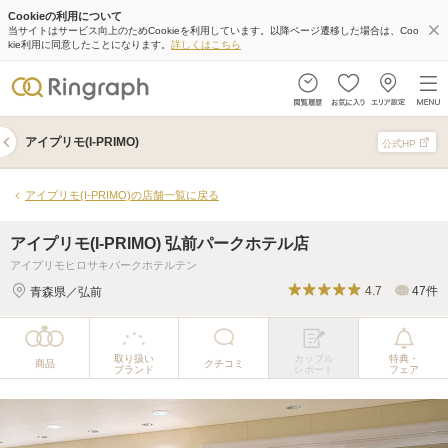
Cookieの利用について
アイプリモ(I-PRIMO) 弘前パークホテル店
当サイトはサービス向上のためCookieを利用しています。以降ページ遷移した場合は、Coo
kie利用に同意したことになります。
詳しくはこちら
取り扱い
カップル
特典・
商品
クチコミ
ブランド
レポート
フェア
アイプリモ(I-PRIMO)
公式HP
アイプリモ(I-PRIMO)の店舗一覧に戻る
アイプリモ(I-PRIMO) 弘前パークホテル店
アイプリモヒロサキパークホテルテン
4.7
47件
青森県／弘前
取り扱い
カップル
特典・
商品
クチコミ
ブランド
レポート
フェア