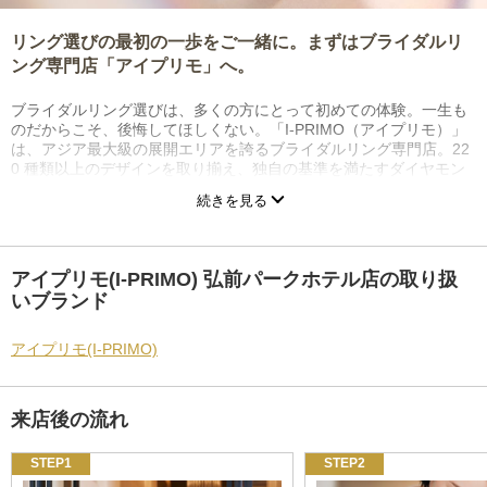
リング選びの最初の一歩をご一緒に。まずはブライダルリ
ング専門店「アイプリモ」へ。
ブライダルリング選びは、多くの方にとって初めての体験。一生も
のだからこそ、後悔してほしくない。「I-PRIMO（アイプリモ）」
は、アジア最大級の展開エリアを誇るブライダルリング専門店。22
0 種類以上のデザインを取り揃え、独自の基準を満たすダイヤモン
ドのみを使用し、熟練の職人がひとつひとつ丁寧に仕上げていま
続きを見る
す。似合う指輪がわかる「パーソナルハンド診断」、メンテナンス
は生涯無料。おふたりの人生の物語に関われることが、私たちの喜
びです。「最初に訪れてよかった」と思っていただけるサービスと
豊富な品揃えでお待ちしております。リング選びの最初の一歩をご
アイプリモ(I-PRIMO) 弘前パークホテル店の取り扱
一緒に。まずは、アイプリモへ。
いブランド
アイプリモ(I-PRIMO)
来店後の流れ