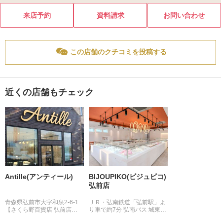
来店予約
資料請求
お問い合わせ
この店舗のクチコミを投稿する
近くの店舗もチェック
Antille(アンティール)
BIJOUPIKO(ビジュピコ)
弘前店
青森県弘前市大字和泉2-6-1
ＪＲ・弘南鉄道「弘前駅」よ
【さくら野百貨店 弘前店…
り車で約7分 弘南バス 城東…