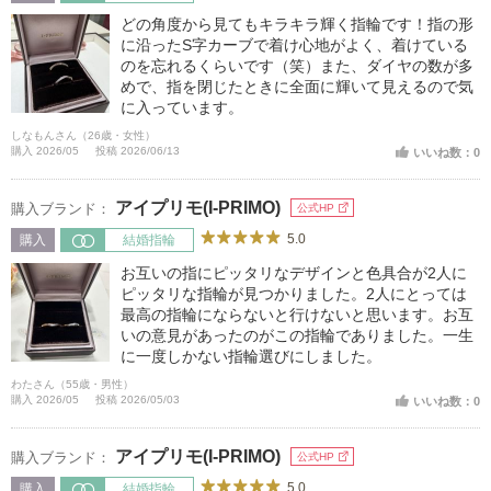
どの角度から見てもキラキラ輝く指輪です！指の形
に沿ったS字カーブで着け心地がよく、着けている
のを忘れるくらいです（笑）また、ダイヤの数が多
めで、指を閉じたときに全面に輝いて見えるので気
に入っています。
しなもんさん（26歳・女性）
購入 2026/05
投稿 2026/06/13
いいね数：0
アイプリモ(I-PRIMO)
購入ブランド：
公式HP
5.0
購入
結婚指輪
お互いの指にピッタリなデザインと色具合が2人に
ピッタリな指輪が見つかりました。2人にとっては
最高の指輪にならないと行けないと思います。お互
いの意見があったのがこの指輪でありました。一生
に一度しかない指輪選びにしました。
わたさん（55歳・男性）
購入 2026/05
投稿 2026/05/03
いいね数：0
アイプリモ(I-PRIMO)
購入ブランド：
公式HP
5.0
購入
結婚指輪