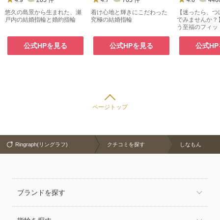
悠久の島景から生まれた、瀬
着け心地と輝きにこだわった
【迷ったら、つ
戸内の結婚指輪と婚約指輪
究極の結婚指輪
でみませんか？
う至福のフィッ
センテで。
公式HPを見る
公式HPを見る
公式H
ページトップ
Ringraph(リングラフ)
クチコミを探す
しなもん
ブランドを探す