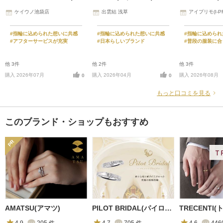
ケイウノ池袋店
出雲結 浅草
アイプリモ(I-P
#指輪に込められた想いに共感
#指輪に込められた想いに共感
#指輪に込められ
#アフターサービスが充実
#日本らしいブランド
#普段の服装に合
他 3件
他 2件
他 3件
購入 2026年07月
購入 2026年04月
購入 2026年08月
0
0
もっと口コミを見る
このブランド・ショップもおすすめ
AMATSU(アマツ)
PILOT BRIDAL(パイロットブライダル)
TRECENTI
4.9
205
件
4.7
705
件
4.6
446