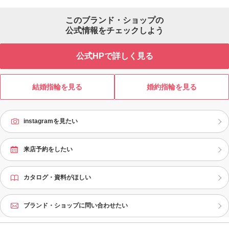
ブライダルリング専門店アイプリモ
ストを網羅した220種類以上の中から
ま
では、毎日・何十年先も一生身に着
お選びいただくことができ、そのす
い
このブランド・ショップの
けていく大切なブライダルリング選
べてに繊細なフィット感、日常使い
え
びに重要となるポイントを専門知識
公式情報をチェックしよう
できる丈夫さ、時を経ても飽きるこ
ビ
豊富なスタッフが丁寧にご提案いた
とのない普遍性、そしてずっと胸に
が
します。 実はブライダルリングに
刻まれるストーリーが込められてい
サ
公式HPで詳しく見る
も、洋服と同じように、「似合う、
ます。もちろんダイヤモンドは専門
ビ
似合わない」があることは意外と知
店ならではのクオリティ。似合う指
充
られていません。「パーソナルハン
輪がわかる「パーソナルハンド診断
り
ド診断®」はジュエリーコーディネー
®」もアイプリモだけ。メンテナンス
境
結婚指輪を見る
婚約指輪を見る
ターの資格を持つプロが、あなたの
は生涯無料、ずっと安心です。
道
手の特徴を分析。“最もしっくりくる
っ
指輪”への近道をご案内します。アイ
の
instagramを見たい
プリモは「最初に訪れてよかった」
ア
と思っていただくための充実のサー
た
ビスと品揃えでお待ちしておりま
す。まずは、お近くのアイプリモへ
来店予約をしたい
ご来店ください。
カタログ・資料がほしい
ブランド・ショップに問い合わせたい