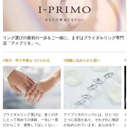
リング選びの最初の一歩をご一緒に。まずはブライダルリング専門
店「アイプリモ」へ。
#毎日・何十年後もつけられる
#指輪に込められた想い
#
ブライダルリング選びは、多くの方
アイプリモのリングには、ひとつひ
大
にとって初めての体験。一生に一度
とつに名前があり、それぞれに物語
し
だからこそ、後悔してほしくない。
が込められています。あらゆるテイ
は