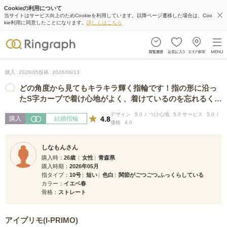
Cookieの利用について
当サイトはサービス向上のためCookieを利用しています。以降ページ遷移した場合は、Coo
kie利用に同意したことになります。
詳しくはこちら
購入
2026/05
投稿
2026/06/13
どの角度から見てもキラキラ輝く指輪です！指の形に沿っ
たS字カーブで着け心地がよく、着けているのを忘れるくら
いです（笑）また、ダイヤの数が多め…
デザイン
5.0
つけ心地
5.0
サービス
5.0
4.8
購入
結婚指輪
価格
4.0
しなもんさん
購入時
26歳
女性
青森県
購入時期
2026年05月
指タイプ
10号
短い
色白
関節がごつごつ,ふっくらしている
カラー
イエベ春
骨格
ストレート
アイプリモ(I-PRIMO)