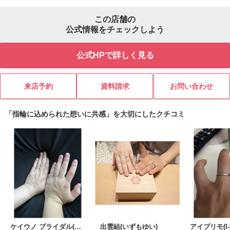
この店舗の
公式情報をチェックしよう
公式HPで詳しく見る
来店予約
資料請求
お問い合わせ
「指輪に込められた想いに共感」を大切にしたクチコミ
ケイウノ ブライダル(K.UNO BRIDAL)
出雲結(いずもゆい)
アイプリモ(I-