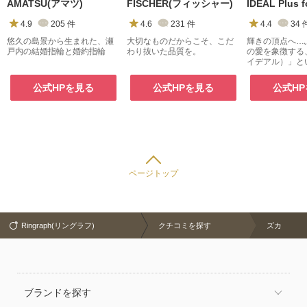
AMATSU(アマツ)
FISCHER(フィッシャー)
4.9
205
件
4.6
231
件
4.4
34
悠久の島景から生まれた、瀬
大切なものだからこそ、こだ
輝きの頂点へ…
戸内の結婚指輪と婚約指輪
わり抜いた品質を。
の愛を象徴する
イデアル）」と
公式HPを見る
公式HPを見る
公式H
ページトップ
Ringraph(リングラフ)
クチコミを探す
ズカ
ブランドを探す