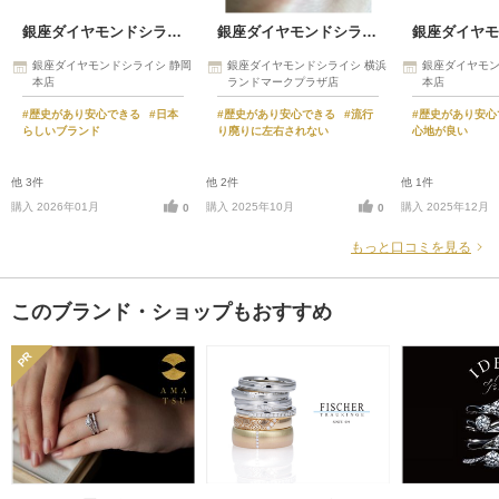
銀座ダイヤモンドシライシ
銀座ダイヤモンドシライシ
銀座ダイヤモンドシライシ 静岡
銀座ダイヤモンドシライシ 横浜
銀座ダイヤモン
本店
ランドマークプラザ店
本店
#歴史があり安心できる
#日本
#歴史があり安心できる
#流行
#歴史があり安
らしいブランド
り廃りに左右されない
心地が良い
他 3件
他 2件
他 1件
購入 2026年01月
購入 2025年10月
購入 2025年12月
0
0
もっと口コミを見る
このブランド・ショップもおすすめ