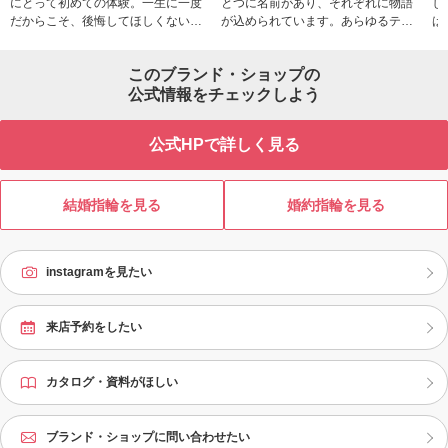
にとって初めての体験。一生に一度
とつに名前があり、それぞれに物語
し
だからこそ、後悔してほしくない。
が込められています。あらゆるテイ
は
ブライダルリング専門店アイプリモ
ストを網羅した220種類以上の中から
ま
では、毎日・何十年先も一生身に着
お選びいただくことができ、そのす
い
このブランド・ショップの
けていく大切なブライダルリング選
べてに繊細なフィット感、日常使い
え
びに重要となるポイントを専門知識
公式情報をチェックしよう
できる丈夫さ、時を経ても飽きるこ
ビ
豊富なスタッフが丁寧にご提案いた
とのない普遍性、そしてずっと胸に
が
します。 実はブライダルリングに
刻まれるストーリーが込められてい
サ
公式HPで詳しく見る
も、洋服と同じように、「似合う、
ます。もちろんダイヤモンドは専門
ビ
似合わない」があることは意外と知
店ならではのクオリティ。似合う指
充
られていません。「パーソナルハン
輪がわかる「パーソナルハンド診断
り
ド診断®」はジュエリーコーディネー
®」もアイプリモだけ。メンテナンス
境
結婚指輪を見る
婚約指輪を見る
ターの資格を持つプロが、あなたの
は生涯無料、ずっと安心です。
道
手の特徴を分析。“最もしっくりくる
っ
指輪”への近道をご案内します。アイ
の
instagramを見たい
プリモは「最初に訪れてよかった」
ア
と思っていただくための充実のサー
た
ビスと品揃えでお待ちしておりま
す。まずは、お近くのアイプリモへ
来店予約をしたい
ご来店ください。
カタログ・資料がほしい
ブランド・ショップに問い合わせたい