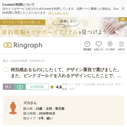
Cookieの利用について
当サイトはサービス向上のためCookieを利用しています。以降ページ遷移した場合は、Coo
kie利用に同意したことになります。
詳しくはこちら
購入
2026/05
投稿
2026/06/13
特別感あるものにしたくて、デザイン重視で選びました。
また、ピンクゴールドを入れるデザインにしたことで、肌
との馴染みが良くとても気に入ってい…
デザイン
5.0
つけ心地
4.0
サービス
5.0
4.8
購入
結婚指輪
価格
5.0
ズカさん
購入時
23歳
女性
東京都
購入時期
2026年05月
指タイプ
6号
細い