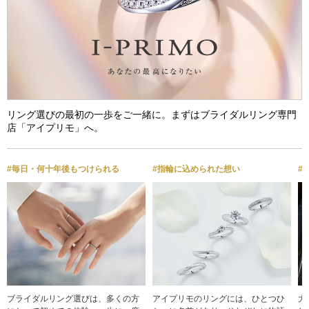
リング選びの最初の一歩をご一緒に。まずはブライダルリング専門
店「アイプリモ」へ。
#毎日・何十年後もつけられる
#指輪に込められた想い
#
ブライダルリング選びは、多くの方
アイプリモのリングには、ひとつひ
大