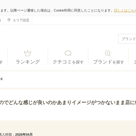
います。以降ページ遷移した場合は、Cookie利用に同意したことになります。
詳しくはこち
稿
エリア設定
ランキング
クチコミ
ブランド
す
を探す
を探す
K
良いのかあまりイメージがつかないまま店に行きましたが、お店の方が色々説明してくれてどれが合うの
購入時期
2026年04月