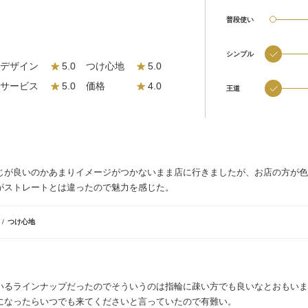
普段使い
シンプル
デザイン
5.0
つけ心地
5.0
サービス
5.0
価格
4.0
王道
じが良いのかあまりイメージがつかないまま店に行きましたが、お店の方が色
がストレートとは違ったので魅力を感じた。
格
つけ心地
いるラインナップだったのでそういうのは指輪に疎い方でも良いなとおもいま
になったらいつでも来てくださいと言っていたので有難い。