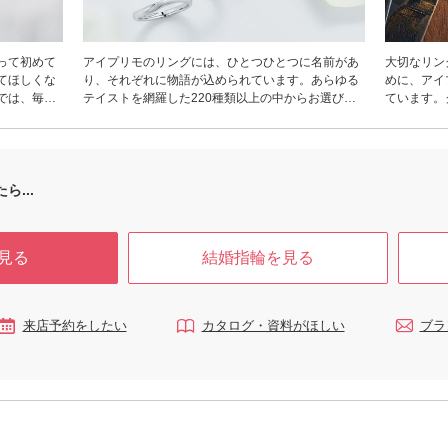
って初めて
アイプリモのリングには、ひとつひとつに名前があ
大切なリン
てほしくな
り、それぞれに物語が込められています。あらゆる
めに、アイ
では、毎
テイストを網羅した220種類以上の中からお選びい
ています。
なブライダ
ただくことができ、そのすべてに繊細なフィット
無料メンテ
門知識豊富
感、日常使いできる丈夫さ、時を経ても飽きること
プサービス
 実はブライ
のない普遍性、そしてずっと胸に刻まれるストーリ
失した場合
似合う、似
ーが込められています。もちろんダイヤモンドは専
アフターサ
いません。
門店ならではのクオリティ。似合う指輪がわかる
実度はもち
ら...
ーコーディ
「パーソナルハンド診断®」もアイプリモだけ。メ
スを受けや
手の特徴を
ンテナンスは生涯無料、ずっと安心です。
都道府県で
をご案内し
にも、いつ
見る
結婚指輪を見る
った」と思
です。アイ
揃えでお待
守り続けま
プリモへご
来店予約をしたい
カタログ・資料がほしい
ブラ