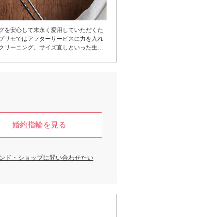
グを安心して末永く愛用していただくた
プリモではアフターサービスに力を入れ
クリーニング、サイズ直しといった生涯
ナンスに加え、会費無料のメンバーシッ
では2点目購入の際の特典や、万が一紛
の「デザイン再現サポート」もご用意。
ービスを考えた際に、サービス内容の充
ろん、近くに店舗がありアフターサービ
すい環境もとても大切。アイプリモは47
展開しているので、 将来引っ越した場合
でも最寄りの店舗でメンテナンスが可能
婚約指輪を見る
プリモは購入後も、末長くおふたりを見
す。
ンド・ショップに問い合わせたい