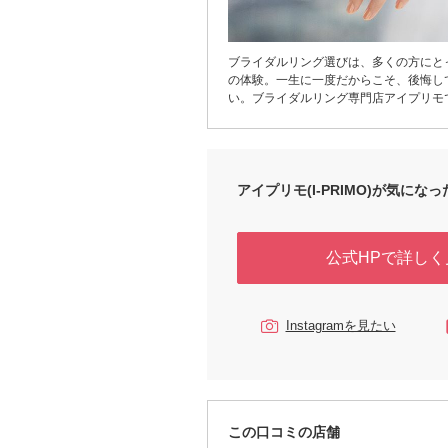
ブライダルリング選びは、多くの方にと
の体験。一生に一度だからこそ、後悔し
い。ブライダルリング専門店アイプリモ
日・何十年先も一生身に着けていく大切
ルリング選びに重要となるポイントを専
なスタッフが丁寧にご提案いたします。
ダルリングにも、洋服と同じように、「
合わない」があることは意外と知られて
アイプリモ(I-PRIMO)が気になった
「パーソナルハンド診断®」はジュエリ
ネーターの資格を持つプロが、あなたの
分析。“最もしっくりくる指輪”への近道
公式HPで詳しく
ます。アイプリモは「最初に訪れてよか
っていただくための充実のサービスと品
ちしております。まずは、お近くのアイ
来店ください。
Instagramを見たい
この口コミの店舗