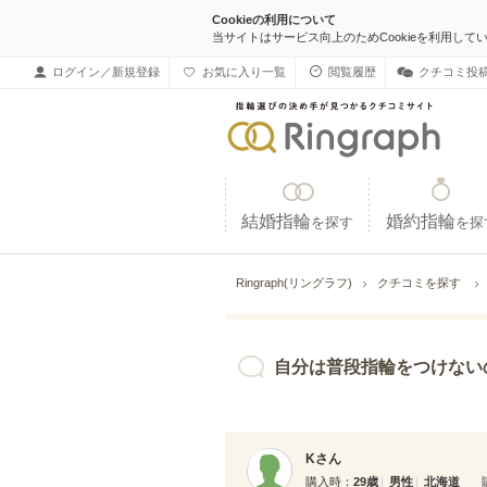
Cookieの利用について
当サイトはサービス向上のためCookieを利用して
ログイン／新規登録
お気に入り一覧
閲覧履歴
クチコミ投
結婚指輪
婚約指輪
を探す
を探
Ringraph(リングラフ)
クチコミを探す
自分は普段指輪をつけないのでどんな感じが
Kさん
購入時
29歳
男性
北海道