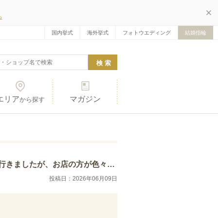
ら
国内挙式
海外挙式
フォトウエディング
結婚指輪
エリア
マガジン
から探す
かイメージがつきました。ウェーブ型を購入した…
投稿日：2026年06月09日