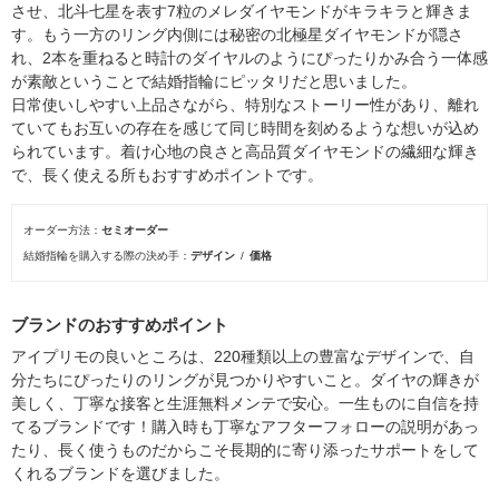
させ、北斗七星を表す7粒のメレダイヤモンドがキラキラと輝きま
す。もう一方のリング内側には秘密の北極星ダイヤモンドが隠さ
れ、2本を重ねると時計のダイヤルのようにぴったりかみ合う一体感
が素敵ということで結婚指輪にピッタリだと思いました。
日常使いしやすい上品さながら、特別なストーリー性があり、離れ
ていてもお互いの存在を感じて同じ時間を刻めるような想いが込め
られています。着け心地の良さと高品質ダイヤモンドの繊細な輝き
で、長く使える所もおすすめポイントです。
オーダー方法
セミオーダー
結婚指輪を購入する際の決め手
デザイン
価格
ブランドのおすすめポイント
アイプリモの良いところは、220種類以上の豊富なデザインで、自
分たちにぴったりのリングが見つかりやすいこと。ダイヤの輝きが
美しく、丁寧な接客と生涯無料メンテで安心。一生ものに自信を持
てるブランドです！購入時も丁寧なアフターフォローの説明があっ
たり、長く使うものだからこそ長期的に寄り添ったサポートをして
くれるブランドを選びました。