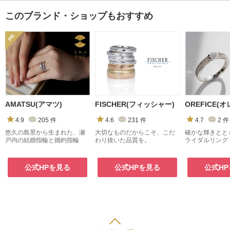
このブランド・ショップもおすすめ
AMATSU(アマツ)
FISCHER(フィッシャー)
4.9
205
件
4.6
231
件
4.7
2
件
悠久の島景から生まれた、瀬
大切なものだからこそ、こだ
確かな輝きとと
戸内の結婚指輪と婚約指輪
わり抜いた品質を。
ライダルリング
公式HPを見る
公式HPを見る
公式H