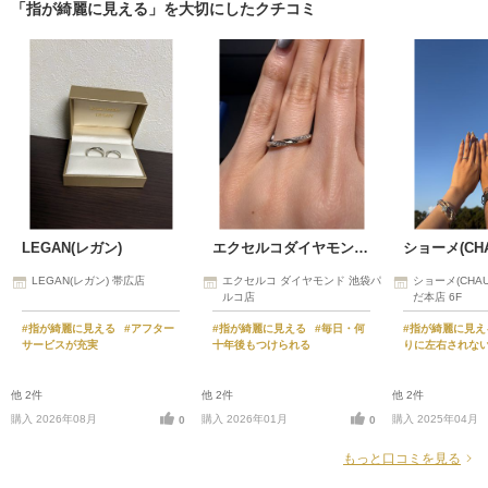
「指が綺麗に見える」を大切にしたクチコミ
LEGAN(レガン)
エクセルコダイヤモンド(EXELCO DIAMOND)
ショーメ(CHA
LEGAN(レガン) 帯広店
エクセルコ ダイヤモンド 池袋パ
ショーメ(CHAU
ルコ店
だ本店 6F
#指が綺麗に見える
#アフター
#指が綺麗に見える
#毎日・何
#指が綺麗に見
サービスが充実
十年後もつけられる
りに左右されな
他 2件
他 2件
他 2件
購入 2026年08月
購入 2026年01月
購入 2025年04月
0
0
もっと口コミを見る