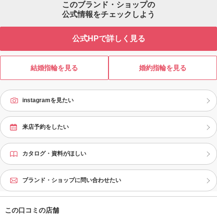
このブランド・ショップの
けていく大切なブライダルリング選
べてに繊細なフィット感、日常使い
え
びに重要となるポイントを専門知識
公式情報をチェックしよう
できる丈夫さ、時を経ても飽きるこ
ビ
豊富なスタッフが丁寧にご提案いた
とのない普遍性、そしてずっと胸に
が
します。 実はブライダルリングに
刻まれるストーリーが込められてい
サ
公式HPで詳しく見る
も、洋服と同じように、「似合う、
ます。もちろんダイヤモンドは専門
ビ
似合わない」があることは意外と知
店ならではのクオリティ。似合う指
充
られていません。「パーソナルハン
輪がわかる「パーソナルハンド診断
り
ド診断®」はジュエリーコーディネー
®」もアイプリモだけ。メンテナンス
境
結婚指輪を見る
婚約指輪を見る
ターの資格を持つプロが、あなたの
は生涯無料、ずっと安心です。
道
手の特徴を分析。“最もしっくりくる
っ
指輪”への近道をご案内します。アイ
の
instagramを見たい
プリモは「最初に訪れてよかった」
ア
と思っていただくための充実のサー
た
ビスと品揃えでお待ちしておりま
す。まずは、お近くのアイプリモへ
来店予約をしたい
ご来店ください。
カタログ・資料がほしい
ブランド・ショップに問い合わせたい
この口コミの店舗