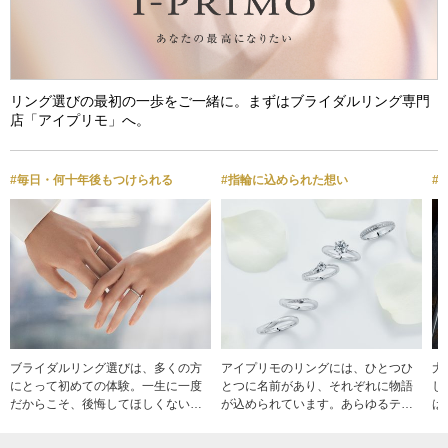
リング選びの最初の一歩をご一緒に。まずはブライダルリング専門
店「アイプリモ」へ。
#毎日・何十年後もつけられる
#指輪に込められた想い
#
ブライダルリング選びは、多くの方
アイプリモのリングには、ひとつひ
大
にとって初めての体験。一生に一度
とつに名前があり、それぞれに物語
し
だからこそ、後悔してほしくない。
が込められています。あらゆるテイ
は
ブライダルリング専門店アイプリモ
ストを網羅した220種類以上の中から
ま
では、毎日・何十年先も一生身に着
お選びいただくことができ、そのす
い