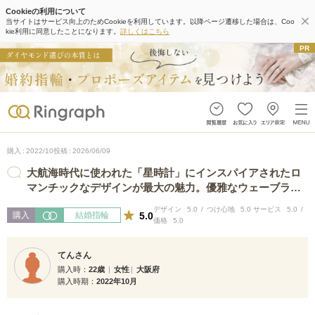
Cookieの利用について
当サイトはサービス向上のためCookieを利用しています。以降ページ遷移した場合は、Coo
kie利用に同意したことになります。
詳しくはこちら
購入
2022/10
投稿
2026/06/09
大航海時代に使われた「星時計」にインスパイアされたロ
マンチックなデザインが最大の魅力。優雅なウェーブライ
ンが大海原を連想させ、北斗七星を表…
デザイン
5.0
つけ心地
5.0
サービス
5.0
5.0
購入
結婚指輪
価格
5.0
てんさん
購入時
22歳
女性
大阪府
購入時期
2022年10月