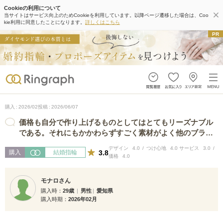
Cookieの利用について
当サイトはサービス向上のためCookieを利用しています。以降ページ遷移した場合は、Coo
kie利用に同意したことになります。
詳しくはこちら
購入
2026/02
投稿
2026/06/07
価格も自分で作り上げるものとしてはとてもリーズナブル
である。それにもかかわらずすごく素材がよく他のブラン
ドと比較すると丈夫さがピカイチです…
デザイン
4.0
つけ心地
4.0
サービス
3.0
3.8
購入
結婚指輪
価格
4.0
モナロさん
購入時
29歳
男性
愛知県
購入時期
2026年02月