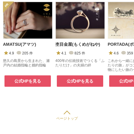
AMATSU(アマツ)
杢目金屋(もくめがねや)
PORTADA(
4.9
205
件
4.1
825
件
4.6
359
悠久の島景から生まれた、瀬
400年の伝統技術でつくる「ふ
これから一緒に
戸内の結婚指輪と婚約指輪
たりだけ」の夫婦の絆
たりの旅」がコ
物にしたい旅の
封じ込めた、こ
リング。
公式HPを見る
公式HPを見る
公式H
ページトップ