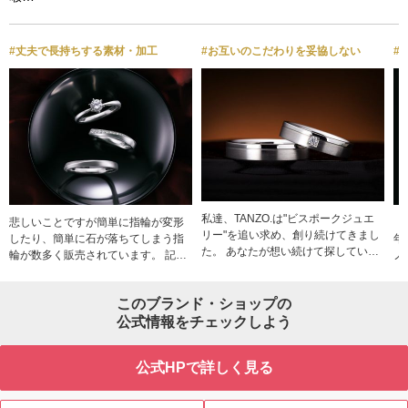
#丈夫で長持ちする素材・加工
#お互いのこだわりを妥協しない
#
私達、TANZO.は"ビスポークジュエ
悲しいことですが簡単に指輪が変形
「
リー"を追い求め、創り続けてきまし
したり、簡単に石が落ちてしまう指
年
た。 あなたが想い続けて探している
輪が数多く販売されています。 記念
ノの
結婚指輪、婚約指輪。私達ならきっ
の指輪が簡単に壊れてしまうのは悲
大
と創れます。
しいですよね。 プラチナや金は非常
チ
このブランド・ショップの
に貴重な金属ですが、決して硬い金
属ではありません。 そんな柔らかい
公式情報をチェックしよう
プラチナや金をハンマーで鍛えるこ
とで加工硬化を起こし硬く強固にす
公式HPで詳しく見る
る製法があります。 それが「鍛造
（たんぞう）」です。TANZOはお客
様が一生安心して身に付けられる指