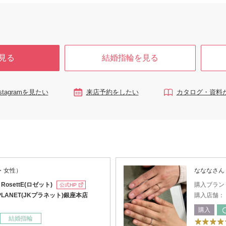
見る
結婚指輪を見る
nstagramを見たい
来店予約をしたい
カタログ・資料
歳・女性）
なななさん
：
RosettE(ロゼット)
購入ブラン
公式HP
PLANET(JKプラネット)銀座本店
購入店舗：
購入
結婚指輪