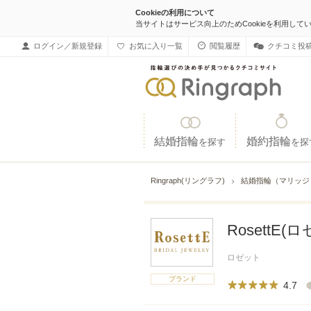
Cookieの利用について
当サイトはサービス向上のためCookieを利用して
ログイン／新規登録
お気に入り一覧
閲覧履歴
クチコミ投
結婚指輪
婚約指輪
を探す
を探
Ringraph(リングラフ)
結婚指輪（マリッ
RosettE(
ロゼット
ブランド
4.7