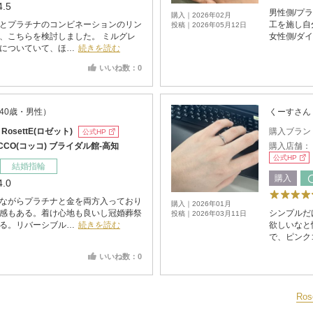
4.5
男性側/プ
購入｜2026年02月
とプラチナのコンビネーションのリン
工を施し自
投稿｜2026年05月12日
、こちらを検討しました。 ミルグレ
女性側/ダ
についていて、ほ…
続きを読む
いいね数：0
40歳・男性）
くーすさん
：
RosettE(ロゼット)
購入ブラン
公式HP
CCO(コッコ) ブライダル館-高知
購入店舗：
公式HP
結婚指輪
購入
4.0
ながらプラチナと金を両方入っており
購入｜2026年01月
感もある。着け心地も良いし冠婚葬祭
シンプルだ
投稿｜2026年03月11日
る。リバーシブル…
続きを読む
欲しいなと
で、ピンク
いいね数：0
Ro