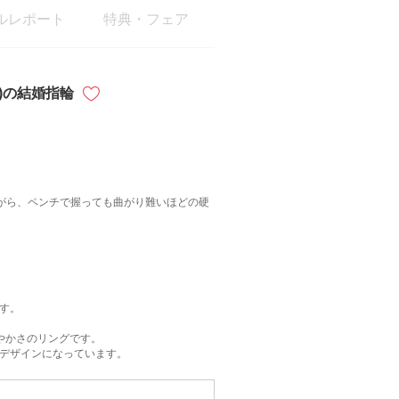
ルレポート
特典・フェア
ット)の結婚指輪
ありながら、ペンチで握っても曲がり難いほどの硬
す。
やかさのリングです。
デザインになっています。