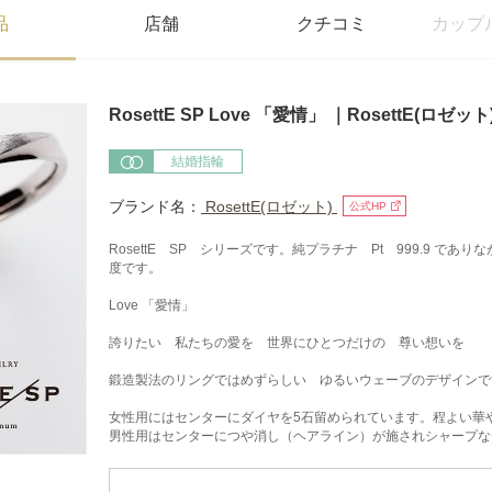
品
店舗
クチコミ
カップ
RosettE SP Love 「愛情」 ｜RosettE(ロゼ
結婚指輪
ブランド名：
RosettE(ロゼット)
公式HP
RosettE SP シリーズです。純プラチナ Pt 999.9 で
度です。
Love 「愛情」
誇りたい 私たちの愛を 世界にひとつだけの 尊い想いを
鍛造製法のリングではめずらしい ゆるいウェーブのデザインで
女性用にはセンターにダイヤを5石留められています。程よい華
男性用はセンターにつや消し（ヘアライン）が施されシャープな