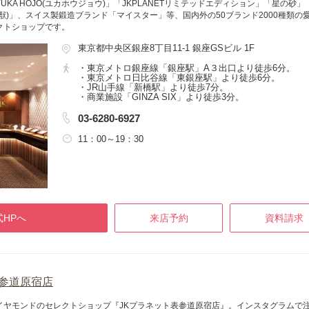
KA HOJO(ユカホウジョウ)」「JKPLANETリミテッドエディション」「星の
獣)」、スイス製鍛造ブランド「マイスター」等、国内外の50ブランド2000種類
クトショップです。
東京都中央区銀座8丁目11-1 銀座GSビル 1F
・東京メトロ銀座線「銀座駅」A３出口より徒歩6分。
・東京メトロ日比谷線「東銀座駅」より徒歩6分。
・JR山手線「新橋駅」より徒歩7分。
・商業施設「GINZA SIX」より徒歩3分。
03-6280-6927
11：00～19：30
HPへ
来店予約
資料請求
)表参道原宿店
ヤモンドのセレクトショップ『JKプラネット表参道原宿店』。インスタグラムで注目の「