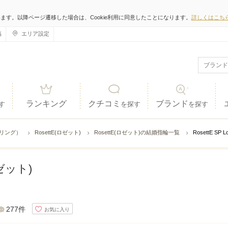
います。以降ページ遷移した場合は、Cookie利用に同意したことになります。
詳しくはこち
稿
エリア設定
ランキング
クチコミ
ブランド
す
を探す
を探す
ジリング）
RosettE(ロゼット)
RosettE(ロゼット)の結婚指輪一覧
RosettE SP
ロゼット)
277件
お気に入り