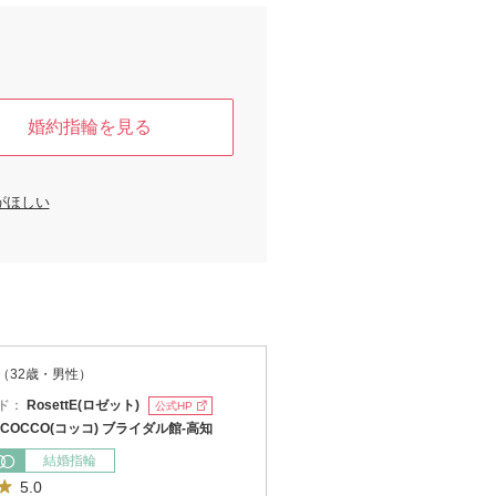
婚約指輪を見る
がほしい
（32歳・男性）
ド：
RosettE(ロゼット)
公式HP
COCCO(コッコ) ブライダル館-高知
結婚指輪
5.0