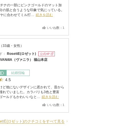
ラチナの一部にピンクゴールドのマット加
分の肌と合うような印象で気にっている。
イヤに合わせてミル打…
続きを読む
いいね数：1
（33歳・女性）
ド：
RosettE(ロゼット)
公式HP
VANillA（ヴァニラ） 福山本店
結婚指輪
4.5
けど他にないデザインに惹かれて、昔から
憧れていました。カラバリも3色と豊富
ゴールドもかわいいなと…
続きを読む
いいね数：1
settE(ロゼット)のクチコミをすべて見る