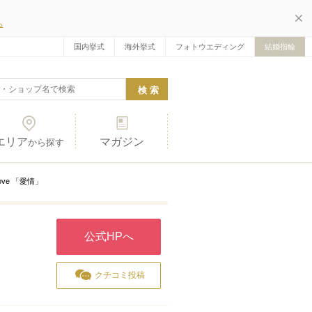
ら
国内挙式
海外挙式
フォトウエディング
結婚指輪
エリア
マガジン
から探す
 Love 「愛情」
公式HPへ
クチコミ投稿