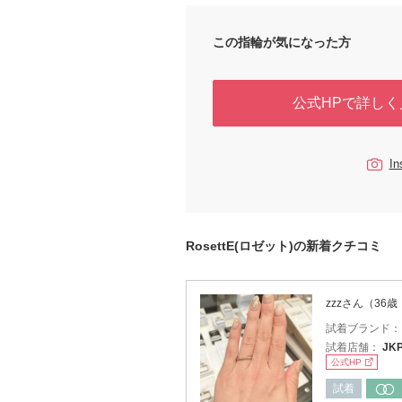
この指輪が気になった方
公式HPで詳しく
I
RosettE(ロゼット)の新着クチコミ
zzzさん（36
試着ブランド
試着店舗：
JK
公式HP
試着