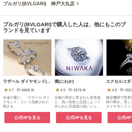
ブルガリ(BVLGARI) 神戸大丸店
ブルガリ(BVLGARI)で購入した人は、他にもこのブ
ランドを見ています
ラザール ダイヤモンド(LAZARE DIAMOND)
俄(にわか)
4.7
6966
件
4.5
2679
件
4.5
455
永遠の愛に、「ラザール ダイ
京都の歴史に育まれた美意識
鑑定機関で世界
ヤモンド」という洗練された
と、高い技術と品質によって
跡の輝き。美し
輝きを。
作られた完成度の高いジュエ
ダイヤモンドジ
リー
ンド。エクセル
ド
公式HPを見る
公式HPを見る
公式H