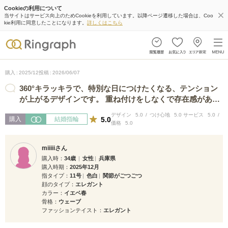
Cookieの利用について
当サイトはサービス向上のためCookieを利用しています。以降ページ遷移した場合は、Coo
kie利用に同意したことになります。
詳しくはこちら
購入
2025/12
投稿
2026/06/07
360°キラッキラで、特別な日につけたくなる、テンション
が上がるデザインです。 重ね付けをしなくで存在感があり
ます。 ほかのブランドにはない…
デザイン
5.0
つけ心地
5.0
サービス
5.0
5.0
購入
結婚指輪
価格
5.0
miiiiiさん
購入時
34歳
女性
兵庫県
購入時期
2025年12月
指タイプ
11号
色白
関節がごつごつ
顔のタイプ
エレガント
カラー
イエベ春
骨格
ウェーブ
ファッションテイスト
エレガント