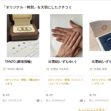
「オリジナル・特別」を大切にしたクチコミ
TANZO.(鍛造指輪)
出雲結(いずもゆい)
出雲結(いず
TANZO 横浜店
出雲結 大社本店
出雲結 浅草
#オリジナル・特別
#重ね付け
#オリジナル・特別
#コストパ
#オリジナル・
できる
フォーマンスが良い
いブランド
他 3件
他 2件
他 3件
購入 2025年12月
購入 2026年08月
購入 2026年05月
1
2
もっと口コミを見る