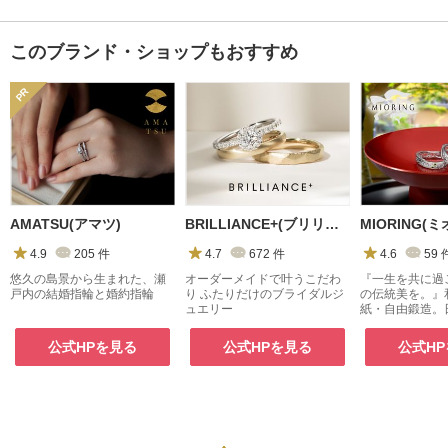
このブランド・ショップもおすすめ
AMATSU(アマツ)
BRILLIANCE+(ブリリアンスプラス)
MIORING(
4.9
205
件
4.7
672
件
4.6
59
悠久の島景から生まれた、瀬
オーダーメイドで叶うこだわ
『一生を共に過
戸内の結婚指輪と婚約指輪
り ふたりだけのブライダルジ
の伝統美を。』
ュエリー
紙・自由鍛造。
られた指輪が二
きます。
公式HPを見る
公式HPを見る
公式H