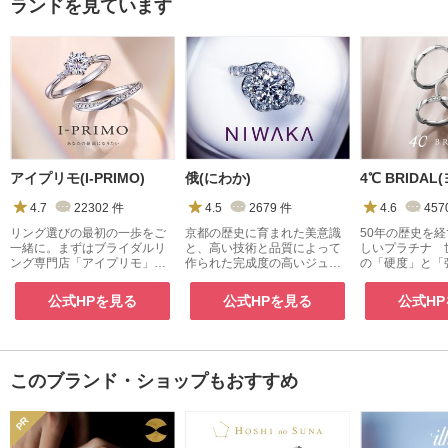
ランドを見ています
アイプリモ(I-PRIMO)
俄(にわか)
4.7
22302
件
4.5
2679
件
4.6
457
リング選びの最初の一歩をご
京都の歴史に育まれた美意識
50年の歴史を
一緒に。まずはブライダルリ
と、高い技術と品質によって
しいプラチナ 
ング専門店「アイプリモ」
作られた完成度の高いジュエ
の「硬度」と「
へ。
リー
『４℃プレミア
公式HPを見る
公式HPを見る
公式H
このブランド・ショップもおすすめ