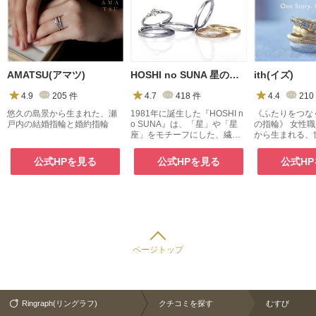
AMATSU(アマツ)
HOSHI no SUNA 星の砂(ほしのすな)
ith(イズ)
4.9
205
件
4.7
418
件
4.4
210
悠久の島景から生まれた、瀬
1981年に誕生した『HOSHI n
《ふたりをつな
戸内の結婚指輪と婚約指輪
o SUNA』は、「星」や「星
の指輪》 女性
座」をモチーフにした、繊細
から生まれる、
で美しく流れるような曲線デ
のオーダーメイ
ザインが特徴のブライダルジ
公式HPを見る
公式HPを見る
公式H
ュエリーブランドです。
ページトップ
Ringraph(リングラフ)
クチコミを探す
むすび