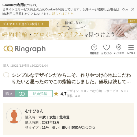
Cookieの利用について
当サイトはサービス向上のためCookieを利用しています。以降ページ遷移した場合は、Coo
kie利用に同意したことになります。
詳しくはこちら
購入
2021/12
投稿
2022/01/04
シンプルなデザインだからこそ、作りやつけ心地にこだわ
りたいと思ったのでこの指輪にしました。値段は決して安
いほうではありませんが、一生モノだ…
デザイン
5.0
つけ心地
-
サービス
5.0
4.7
購入
結婚指輪
価格
4.0
むすびさん
購入時
26歳
女性
北海道
購入時期
2021年12月
指タイプ
11号
長い
細い
関節がごつごつ