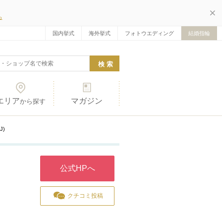
ら
国内挙式
海外挙式
フォトウエディング
結婚指輪
エリア
マガジン
から探す
J)
公式HPへ
クチコミ投稿