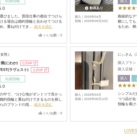
結婚指輪
購入
5.0
動画あり
選びました。普段仕事の都合でつけら
曲線的なデ
購入｜2026年04月
ける場合は婚約指輪と合わせてつける
投稿｜2026年06月24日
横にしても
め、重ね付けでき…
続きを読む
るため、輝
いいね数：0
・女性）
にぃさん（
購入ブラン
：
俄(にわか)
公式HP
購入店舗：
VEST(ラヴェスト)
公式HP
購入
結婚指輪
5.0
シンプルだ
の中で、つけ心地がダントツで良かっ
購入｜2026年03月
つつ品があ
婚約指輪と重ね付けできるものを探し
投稿｜2026年06月12日
指輪を着け
らのブランドの指…
続きを読む
いいね数：0
LOV