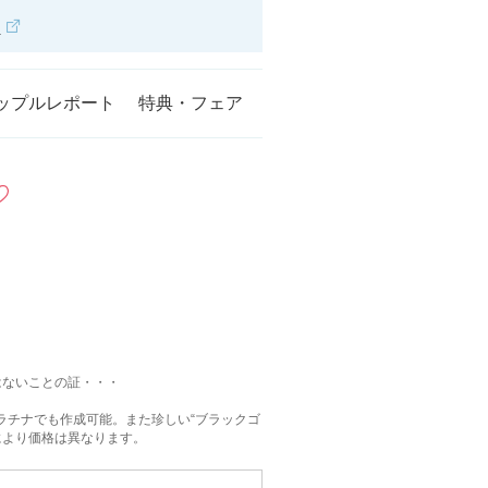
ら
ップルレポート
特典・フェア
はないことの証・・・
プラチナでも作成可能。また珍しい“ブラックゴ
により価格は異なります。