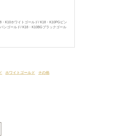
・K10ホワイトゴールド/ K18・K10PGピン
ャンパンゴールド/ K18・K10BGブラックゴール
ド
ホワイトゴールド
その他