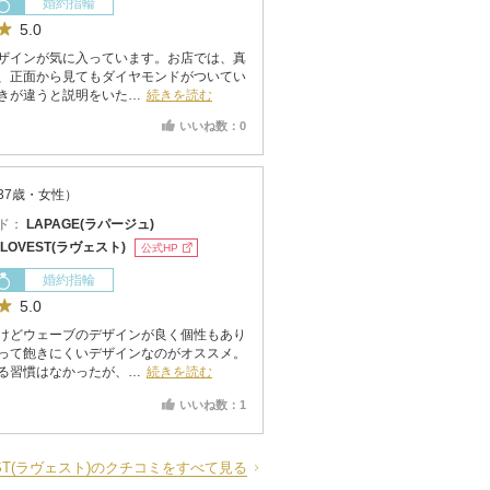
婚約指輪
5.0
ザインが気に入っています。お店では、真
、正面から見てもダイヤモンドがついてい
きが違うと説明をいた…
続きを読む
いいね数：0
37歳・女性）
ド：
LAPAGE(ラパージュ)
LOVEST(ラヴェスト)
公式HP
婚約指輪
5.0
けどウェーブのデザインが良く個性もあり
って飽きにくいデザインなのがオススメ。
る習慣はなかったが、…
続きを読む
いいね数：1
EST(ラヴェスト)のクチコミをすべて見る