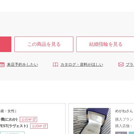
この商品を見る
結婚指輪を見る
来店予約をしたい
カタログ・資料がほしい
ブラ
5歳・女性）
めがねさん
：
俄(にわか)
購入ブラン
公式HP
VEST(ラヴェスト)
購入店舗：
公式HP