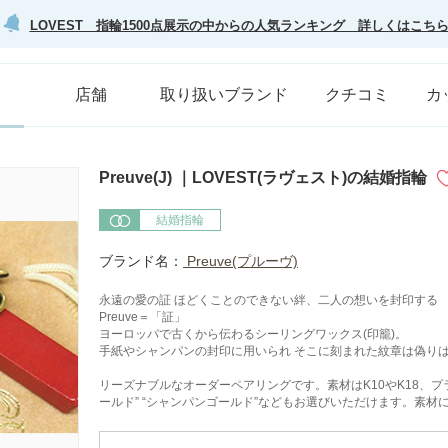
LOVEST 指輪1500点展示の中からの人気ランキング 詳しくはこち
店舗
取り扱いブランド
クチコミ
カ
Preuve(J) ｜LOVEST(ラヴェスト)の結婚指輪
結婚指輪
ブランド名：
Preuve(プルーヴ)
永遠の愛の証 ほどくことのできない絆、二人の想いを封印する
Preuve＝「証」
ヨーロッパで古くから伝わるシーリングワックス(印籠)。
手紙やシャンパンの封印に用いられ そこに刻まれた紋章は偽り
リーズナブルなオーダーペアリングです。素材はK10やK18、
ールド” “シャンパンゴールド”などもお選びいただけます。素材