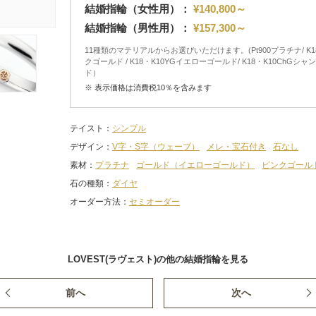
結婚指輪（女性用）：
¥140,800～
結婚指輪（男性用）：
¥157,300～
11種類のマテリアルからお選びいただけます。(Pt900プラチナ/ K18
クゴールド / K18・K10YGイエローゴールド/ K18・K10ChGシ
ド）
※ 表示価格は消費税10％を含みます
テイスト
シンプル
デザイン
V字・S字（ウェーブ）
メレ・宝石付き
石なし
素材
プラチナ
ゴールド（イエローゴールド）
ピンクゴール
石の種類
ダイヤ
オーダー方法
セミオーダー
LOVEST(ラヴェスト)の他の結婚指輪を見る
前へ
次へ