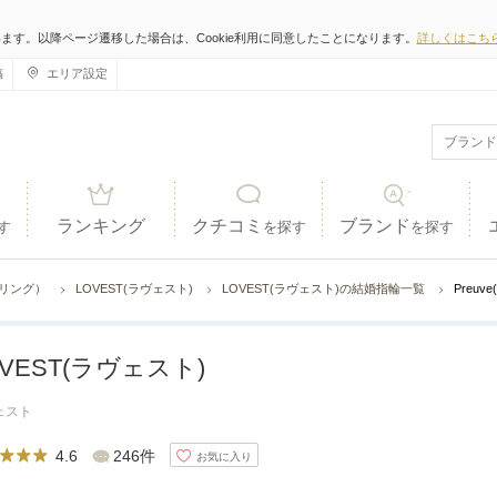
います。以降ページ遷移した場合は、Cookie利用に同意したことになります。
詳しくはこち
稿
エリア設定
ランキング
クチコミ
ブランド
す
を探す
を探す
ジリング）
LOVEST(ラヴェスト)
LOVEST(ラヴェスト)の結婚指輪一覧
Preuve(
OVEST(ラヴェスト)
ェスト
4.6
246件
お気に入り