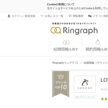
Cookieの利用について
当サイトはサービス向上のためCookieを利用して
ログイン／新規登録
お気に入り一覧
閲覧履歴
クチコミ投
結婚指輪
婚約指輪
を探す
を探
Ringraph(リングラフ)
結婚指輪（マリッ
L
ラヴ
セレクトショップ