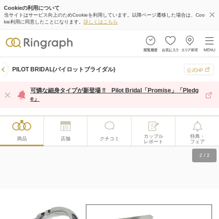
Cookieの利用について
当サイトはサービス向上のためCookieを利用しています。以降ページ遷移した場合は、Coo
kie利用に同意したことになります。
詳しくはこちら
PILOT BRIDAL(パイロットブライダル)
公式HP
可憐な細身タイプが新登場 ‼ Pilot Bridal「Promise」「Pledg
e」
カップル
特典・
商品
店舗
クチコミ
レポート
フェア
1
/
2