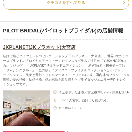
クチコミをすべて見る
PILOT BRIDAL(パイロットブライダル)の店舗情報
JKPLANET(JKプラネット)大宮店
結婚指輪とダイヤモンドのセレクトショップ『JKプラネット大宮店』。世界3大カッタ
ーズブランドの「ロイヤルアッシャー」やインスタグラムで注目の「YUKA HOJO(ユ
カホウジョウ)」「JKPLANETリミテッドエディション」「紡ぎ輪(和・桜モチーフ)」
「サムシングブルー」「星の砂」「ディズニーブライダルコレクション(シンデレラ・
ラプンツェル・美女と野獣・リトルマーメイド アリエル)」等、国内外30ブランド1500
種類の愛の指輪、結婚指輪、婚約指輪を取り揃えたブライダルジュエリー専門セレク
トショップです。
埼玉県さいたま市大宮区桜木町2-7-9 鍋島ビル1F
・JR「大宮駅」西口より徒歩3分。
11：00～19：30