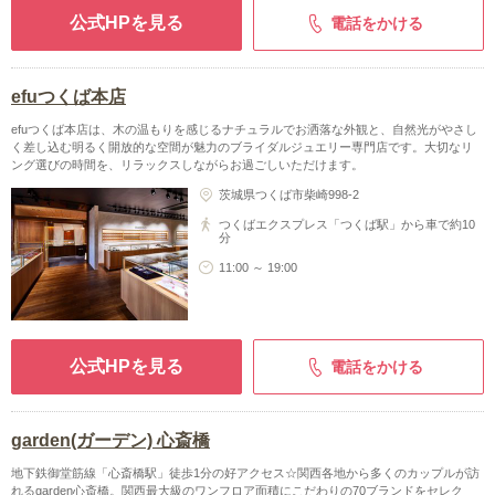
公式HPを見る
電話をかける
efuつくば本店
efuつくば本店は、木の温もりを感じるナチュラルでお洒落な外観と、自然光がやさし
く差し込む明るく開放的な空間が魅力のブライダルジュエリー専門店です。大切なリ
ング選びの時間を、リラックスしながらお過ごしいただけます。
茨城県つくば市柴崎998-2
つくばエクスプレス「つくば駅」から車で約10
分
11:00 ～ 19:00
公式HPを見る
電話をかける
garden(ガーデン) 心斎橋
地下鉄御堂筋線「心斎橋駅」徒歩1分の好アクセス☆関西各地から多くのカップルが訪
れるgarden心斎橋。関西最大級のワンフロア面積にこだわりの70ブランドをセレク