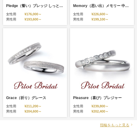
Pledge（誓い）プレッジ しっとりとしたつや消しデザインは指先になじみ優しい印象に。
Memory（思い出）メモリー 中央の切り返しデザインがシャープな雰囲気に
女性用
¥176,000～
女性用
¥226,600～
男性用
¥193,600～
男性用
¥199,100～
Grace（祈り）グレース
Pleasure（喜び）プレジャー
女性用
¥211,200～
女性用
¥239,800～
男性用
¥204,600～
男性用
¥202,400～
指輪をもっと見る