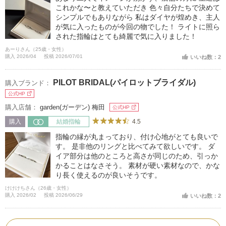
これかな〜と教えていただき 色々自分たちで決めて
シンプルでもありながら 私はダイヤが煌めき、主人
が気に入ったものが今回の物でした！ ライトに照ら
された指輪はとても綺麗で気に入りました！
あーりさん（25歳・女性）
購入 2026/04
投稿 2026/07/01
いいね数：2
PILOT BRIDAL(パイロットブライダル)
購入ブランド：
公式HP
購入店舗：
garden(ガーデン) 梅田
公式HP
4.5
購入
結婚指輪
指輪の縁が丸まっており、付け心地がとても良いで
す。 是非他のリングと比べてみて欲しいです。 ダ
イア部分は他のところと高さが同じのため、引っか
かることはなさそう。 素材が硬い素材なので、かな
り長く使えるのが良いそうです。
けけけちさん（26歳・女性）
購入 2026/02
投稿 2026/06/29
いいね数：2