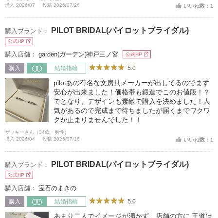
購入 2026/07
投稿 2026/07/26
いいね数：1
PILOT BRIDAL(パイロットブライダル)
購入ブランド：
公式HP
購入店舗：
garden(ガーデン)神戸三ノ宮
公式HP
5.0
購入
結婚指輪
pilotあの有名な文房具メーカーが出してるのでまず
安心が出来ました！価格帯も鍛造でこのお値段！？
でとなり、デザインも素敵で購入を決めました！人
気があるので完成まで待ちましたが届くまでワクワ
クが止まりませんでした！！
ザッキーさん（34歳・男性）
購入 2026/04
投稿 2026/07/16
いいね数：1
PILOT BRIDAL(パイロットブライダル)
購入ブランド：
公式HP
購入店舗：
宝石のまきの
5.0
購入
結婚指輪
あまり二人でイメージが湧かず、店舗の方に 王道は