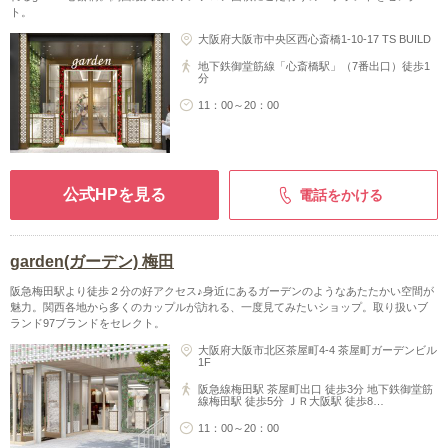
ト。
大阪府大阪市中央区西心斎橋1-10-17 TS BUILD
地下鉄御堂筋線「心斎橋駅」（7番出口）徒歩1
分
11：00～20：00
公式HPを見る
電話をかける
garden(ガーデン) 梅田
阪急梅田駅より徒歩２分の好アクセス♪身近にあるガーデンのようなあたたかい空間が
魅力。関西各地から多くのカップルが訪れる、一度見てみたいショップ。取り扱いブ
ランド97ブランドをセレクト。
大阪府大阪市北区茶屋町4-4 茶屋町ガーデンビル
1F
阪急線梅田駅 茶屋町出口 徒歩3分 地下鉄御堂筋
線梅田駅 徒歩5分 ＪＲ大阪駅 徒歩8…
11：00～20：00