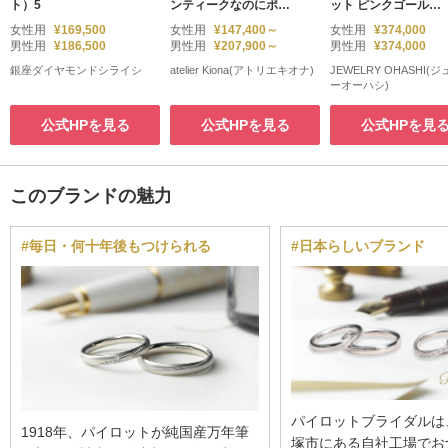
ト）5
ンティークなのにポッ
ット ピンクゴールド
プ！お洒落でかわいい
3ダイヤモンドリング
女性用
¥169,500
女性用
¥147,400～
女性用
¥374,000
結婚指輪♪
男性用
¥186,500
男性用
¥207,900～
男性用
¥374,000
銀座ダイヤモンドシライシ
atelier Kiona(アトリエキオナ)
JEWELRY OHASHI(
ーオーハシ)
公式HPを見る
公式HPを見る
公式HPを見
このブランドの魅力
#毎日・何十年後もつけられる
#日本らしいブランド
パイロットブライダルは
1918年、パイロットが純国産万年筆
塚市にある自社工場でお