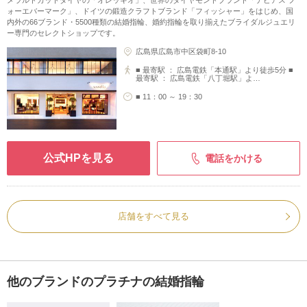
メラルドカットダイヤの「オレッキオ」、世界のダイヤモンドブランド「デビアス フ
ォーエバーマーク」、ドイツの鍛造クラフトブランド「フィッシャー」をはじめ、国
内外の66ブランド・5500種類の結婚指輪、婚約指輪を取り揃えたブライダルジュエリ
ー専門のセレクトショップです。
広島県広島市中区袋町8-10
■ 最寄駅 ： 広島電鉄「本通駅」より徒歩5分 ■
最寄駅 ： 広島電鉄「八丁堀駅」よ…
■ 11：00 ～ 19：30
公式HPを見る
電話をかける
店舗をすべて見る
他のブランドのプラチナの結婚指輪