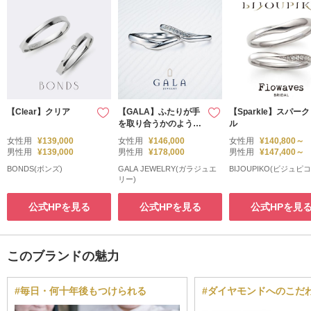
【Clear】クリア
【GALA】ふたりが手
【Sparkle】スパーク
を取り合うかのよう
ル
な…柔らかいフォルム
女性用
¥139,000
女性用
¥146,000
女性用
¥140,800～
のV字リング♪
男性用
¥139,000
男性用
¥178,000
男性用
¥147,400～
BONDS(ボンズ)
GALA JEWELRY(ガラジュエ
BIJOUPIKO(ビジュピコ
リー)
公式HPを見る
公式HPを見る
公式HPを見
このブランドの魅力
#毎日・何十年後もつけられる
#ダイヤモンドへのこだ