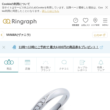
Cookieの利用について
当サイトはサービス向上のためCookieを利用しています。以降ページ遷移した場合は、Coo
kie利用に同意したことになります。
詳しくはこちら
VANillA(ヴァニラ)
公式HP
11時〜13時にご予約で 最大4,000円の商品券をプレゼント！
取り扱い
カップル
特典・
商品
店舗
クチコミ
ブランド
レポート
フェア