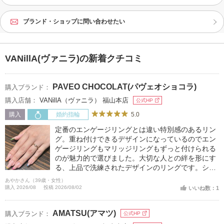
ブランド・ショップに問い合わせたい
VANillA(ヴァニラ)の新着クチコミ
PAVEO CHOCOLAT(パヴェオショコラ)
購入ブランド：
購入店舗：
VANillA（ヴァニラ） 福山本店
公式HP
5.0
購入
婚約指輪
定番のエンゲージリングとは違い特別感のあるリン
グ。重ね付けできるデザインになっているのでエン
ゲージリングもマリッジリングもずっと付けられる
のが魅力的で選びました。大切な人との絆を形にす
る、上品で洗練されたデザインのリングです。シン
プルながらも存在感があり、普段使いから特別な日
あやかさん（39歳・女性）
まで幅広く活躍します。肌になじむ美しい輝きと、
購入 2026/08
投稿 2026/08/02
いいね数：1
長時間着けても快適な着け心地が魅力。流行に左右
されないデザインなので、一生の思い出に寄り添
AMATSU(アマツ)
購入ブランド：
公式HP
い、毎日身に着けたくなる特別な一本です。