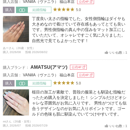
購入店舗：
VANillA（ヴァニラ） 福山本店
公式HP
5.0
購入
結婚指輪
丁度良い太さの指輪でした。女性側指輪はダイヤも
大きめなので着けていて存在感もあってとても良い
です。男性側指輪の真ん中の窪みをマット加工にし
ていただいて、オシャレですごく気に入りました。
自然光で見てもよかったです！
あーさん（26歳・女性）
購入 2026/08
投稿 2026/08/02
いいね数：1
AMATSU(アマツ)
購入ブランド：
公式HP
購入店舗：
VANillA（ヴァニラ） 福山本店
公式HP
5.0
購入
結婚指輪
槌目の加工が素敵で、普段の服装とも馴染む指輪だ
ったため購入を決定しました！ シンプルだけどオシ
ャレな雰囲気がお気に入りです。 男性がつけても似
合うデザインなのがお気に入りポイントです。ゴー
ルドの色味も肌に馴染んでいてつけやすいです。
miさん（26歳・女性）
購入 2026/07
投稿 2026/07/29
いいね数：1