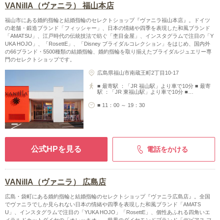
VANillA（ヴァニラ） 福山本店
福山市にある婚約指輪と結婚指輪のセレクトショップ『ヴァニラ福山本店』。ドイツ
の老舗・鍛造ブランド「フィッシャー」、日本の情緒や四季を表現した和風ブランド
「AMATSU」、江戸時代の伝統技法で紡ぐ「杢目金屋」、インスタグラムで注目の「Y
UKA HOJO」、「RosettE」、「Disney ブライダルコレクション」をはじめ、国内外
の66ブランド・5500種類の結婚指輪、婚約指輪を取り揃えたブライダルジュエリー専
門のセレクトショップです。
広島県福山市南蔵王町2丁目10-17
■ 最寄駅 ：「JR 福山駅」より車で10分 ■ 最寄
駅 ：「JR 東福山駅」より車で10分 ■…
■ 11：00 ～ 19：30
公式HPを見る
電話をかける
VANillA（ヴァニラ） 広島店
広島・袋町にある婚約指輪と結婚指輪のセレクトショップ『ヴァニラ広島店』。全国
でヴァニラでしか見られない日本の情緒や四季を表現した和風ブランド「AMATS
U」、インスタグラムで注目の「YUKA HOJO」「RosettE」、個性あふれる四角いエ