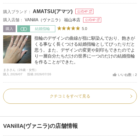
AMATSU(アマツ)
購入ブランド：
公式HP
購入店舗：
VANillA（ヴァニラ） 福山本店
公式HP
5.0
購入
結婚指輪
指輪のデザインの曲線が指に馴染んでおり、飽きが
くる事なく長くつける結婚指輪としてぴったりだと
思う。また、デザインの変更や刻印もできたのでよ
り一層自分たちだけの世界に一つのだけの結婚指輪
を作ることができた。
まきさん（26歳・女性）
購入 2026/07
投稿 2026/07/26
いいね数：2
クチコミをすべて見る
VANillA(ヴァニラ)の店舗情報