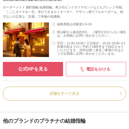
オーダーメイド 婚約指輪 結婚指輪。希少石ピンクダイヤモンドなどもアレンジ可能。
「ここにダイヤを一石」等ができるセミオーダー、デザイン画でフルオーダーも。割
引なしの正直な「定価」で本物の低価格。
福島県郡山市駅前1-9-19
郡山駅から徒歩約3分。 （場所が分からない場合
は、お気軽にお問い合わせください…
平日：11:00~19:00 / 土日祝日：10:15~19:00 ※2
営業日前までのご予約で19時半まで対応させて
いただけます。18半以降ご来店ご希望の方はど
うぞお気軽にお問い合わせくださいませ。
公式HPを見る
電話をかける
店舗をすべて見る
他のブランドのプラチナの結婚指輪