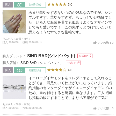
5.0
購入
結婚指輪
あまり華やかすぎないものが好みなのですが、シン
プルすぎず、華やかすぎず、ちょうどいい指輪でし
た！いろんな服装を着ても似合うようなデザインで
とても可愛いです！！この先ずっとつけていたいと
思えるようなすてきな指輪です。
りんさん（20歳・女性）
購入 2026/06
投稿 2026/06/14
いいね数：0
SIND BAD(シンドバット)
購入ブランド：
公式HP
購入店舗：
SIND BAD（シンドバット）
公式HP
4.0
購入
結婚指輪
イエローダイヤモンドをメレダイヤとして入れるこ
とができ、満足のいく仕上がりになっています。婚
約指輪のセンターダイヤがイエローダイヤモンドの
ため、重ね付けすると綺麗に重なります。二人で同
じ指輪の幅にすることで、よりペア感がでて気に入
っています。
あおさん（26歳・男性）
購入 2026/04
投稿 2026/04/29
いいね数：0