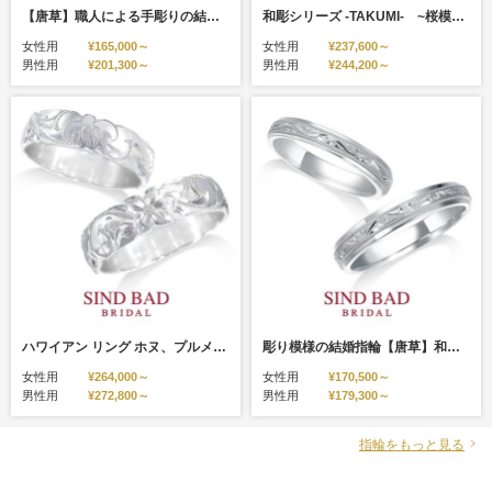
【唐草】職人による手彫りの結婚指輪 サファイアをアレンジ
和彫シリーズ -TAKUMI- ~桜模様にピンクサファイアを添えて~
女性用
¥165,000～
女性用
¥237,600～
男性用
¥201,300～
男性用
¥244,200～
ハワイアン リング ホヌ、プルメリア・・・職人による手彫りの結婚指輪！
彫り模様の結婚指輪【唐草】和彫り 職人による手彫り
女性用
¥264,000～
女性用
¥170,500～
男性用
¥272,800～
男性用
¥179,300～
指輪をもっと見る