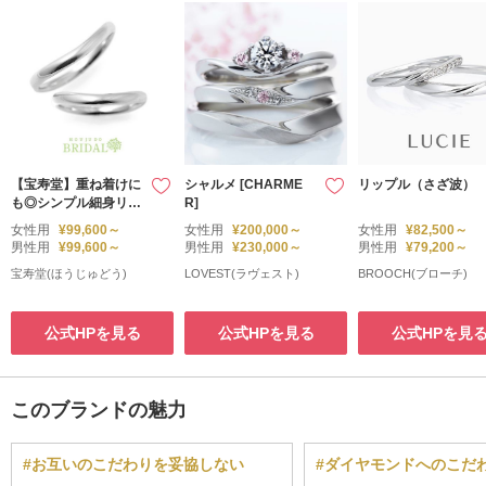
【宝寿堂】重ね着けに
シャルメ [CHARME
リップル（さざ波）
も◎シンプル細身リン
R]
グ《HM1628ss/HM1
女性用
¥99,600～
女性用
¥200,000～
女性用
¥82,500～
628ss》
男性用
¥99,600～
男性用
¥230,000～
男性用
¥79,200～
宝寿堂(ほうじゅどう)
LOVEST(ラヴェスト)
BROOCH(ブローチ)
公式HPを見る
公式HPを見る
公式HPを見
このブランドの魅力
#お互いのこだわりを妥協しない
#ダイヤモンドへのこだ