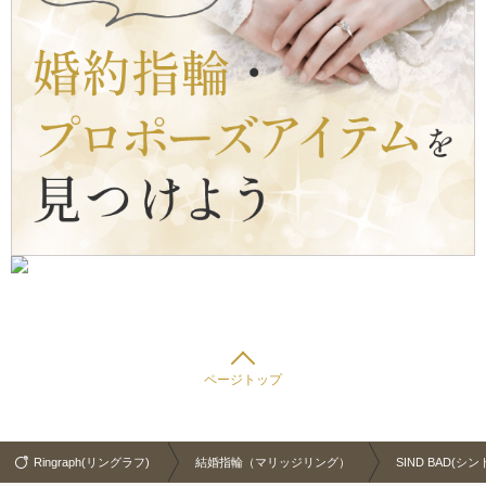
ページトップ
Ringraph(リングラフ)
結婚指輪（マリッジリング）
SIND BAD(シ