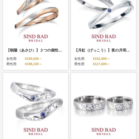
【朝陽（あさひ）】２つの個性がひとつになる ピンクゴールド プラチナ コンビ
【月虹（げっこう）】夜の月明かりから生まれた約束のしるし サファイア
女性用
¥159,500～
女性用
¥152,900～
男性用
¥188,100～
男性用
¥127,600～