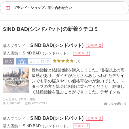
ブランド・ショップに問い合わせたい
SIND BAD(シンドバット)の新着クチコミ
SIND BAD(シンドバット)
購入ブランド：
公式HP
購入店舗：
SIND BAD（シンドバット）
公式HP
5.0
購入
セットリング
婚約指輪と結婚指輪を購入しました。価格以上の高
級感があり、ダイヤがたくさんあしらわれたデザイ
ンでも手の届きやすい価格帯なのが魅力でした。ス
タッフの方も親身に相談に乗ってくださり、納得し
て結婚指輪を選ぶことができました。デザインも品
質も大満足です。
けんじさん（35歳・男性）
購入 2026/07
投稿 2026/07/21
いいね数：0
SIND BAD(シンドバット)
購入ブランド：
公式HP
購入店舗：
SIND BAD（シンドバット）
公式HP