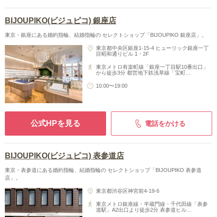
BIJOUPIKO(ビジュピコ) 銀座店
東京・銀座にある婚約指輪、結婚指輪の セレクトショップ「BIJOUPIKO 銀座店」。
東京都中央区銀座1-15-4 ヒューリック銀座一丁
目昭和通りビル 1・2F
東京メトロ有楽町線「銀座一丁目駅10番出口」
から徒歩3分 都営地下鉄浅草線「宝町…
10:00〜19:00
公式HPを見る
電話をかける
BIJOUPIKO(ビジュピコ) 表参道店
東京・表参道にある婚約指輪、結婚指輪の セレクトショップ「BIJOUPIKO 表参道
店」。
東京都渋谷区神宮前4-19-6
東京メトロ銀座線・半蔵門線・千代田線「表参
道駅」A2出口より徒歩2分 表参道ヒル…