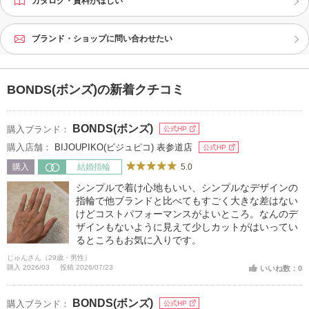
カタログ・資料がほしい
ブランド・ショップに問い合わせたい
BONDS(ボンズ)の新着クチコミ
BONDS(ボンズ)
購入ブランド：
公式HP
購入店舗：
BIJOUPIKO(ビジュピコ) 表参道店
公式HP
5.0
購入
結婚指輪
シンプルで着け心地もいい、シンプルなデザインの
指輪で他ブランドと比べてもすごく大きな差はない
けどコストパフォーマンスがよいところ。なんのデ
ザインもないように見えて少しカットがはいってい
るところもお気に入りです。
じゅんさん（29歳・男性）
購入 2026/03
投稿 2026/07/23
いいね数：0
BONDS(ボンズ)
購入ブランド：
公式HP