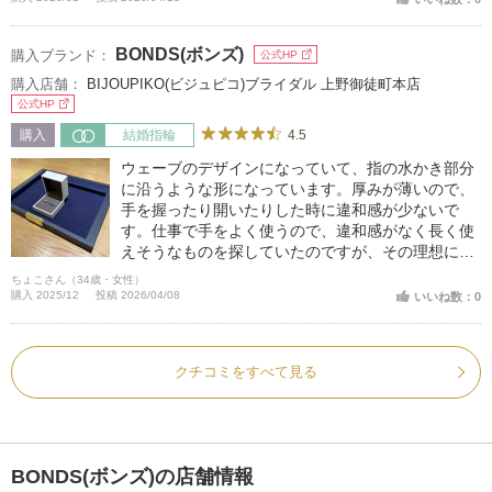
BONDS(ボンズ)
購入ブランド：
公式HP
購入店舗：
BIJOUPIKO(ビジュピコ)ブライダル 上野御徒町本店
公式HP
4.5
購入
結婚指輪
ウェーブのデザインになっていて、指の水かき部分
に沿うような形になっています。厚みが薄いので、
手を握ったり開いたりした時に違和感が少ないで
す。仕事で手をよく使うので、違和感がなく長く使
えそうなものを探していたのですが、その理想にぴ
ったりでした。
ちょこさん（34歳・女性）
購入 2025/12
投稿 2026/04/08
いいね数：0
クチコミをすべて見る
BONDS(ボンズ)の店舗情報