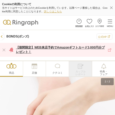
Cookieの利用について
当サイトはサービス向上のためCookieを利用しています。以降ページ遷移した場合は、Coo
kie利用に同意したことになります。
詳しくはこちら
BONDS(ボンズ)
公式HP
【期間限定】WEB来店予約でAmazonギフトカード3,000円分プ
レゼント！
カップル
特典・
商品
店舗
クチコミ
レポート
フェア
2
/
2