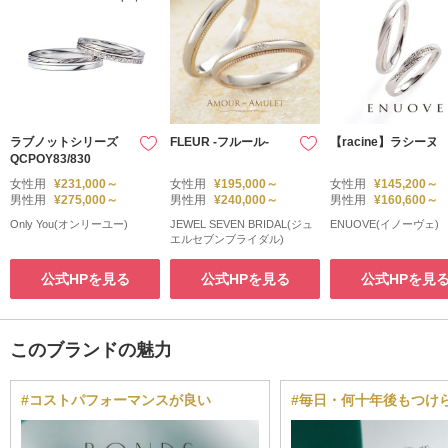
ラブノットシリーズ
FLEUR -フルール-
【racine】ラシーヌ
QCPOY83/830
女性用
¥231,000～
女性用
¥195,000～
女性用
¥145,200～
男性用
¥275,000～
男性用
¥240,000～
男性用
¥160,600～
Only You(オンリーユー)
JEWEL SEVEN BRIDAL(ジュ
ENUOVE(イノーヴェ)
エルセブンブライダル)
公式HPを見る
公式HPを見る
公式HPを見
このブランドの魅力
#コストパフォーマンスが良い
#毎日・何十年後もつけ