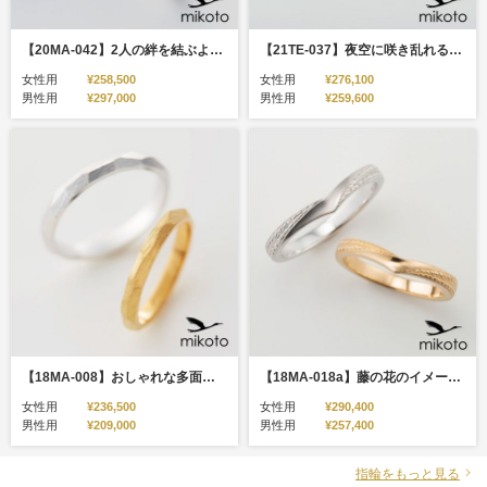
【20MA-042】2人の絆を結ぶように結び目の入ったS字カーブのコンビの結婚指輪
【21TE-037】夜空に咲き乱れる花火を力強い和彫りで表現した結婚指輪
女性用
¥258,500
女性用
¥276,100
男性用
¥297,000
男性用
¥259,600
【18MA-008】おしゃれな多面デザインのマットな結婚指輪
【18MA-018a】藤の花のイメージした彫り模様の和風の結婚指輪
女性用
¥236,500
女性用
¥290,400
男性用
¥209,000
男性用
¥257,400
指輪をもっと見る