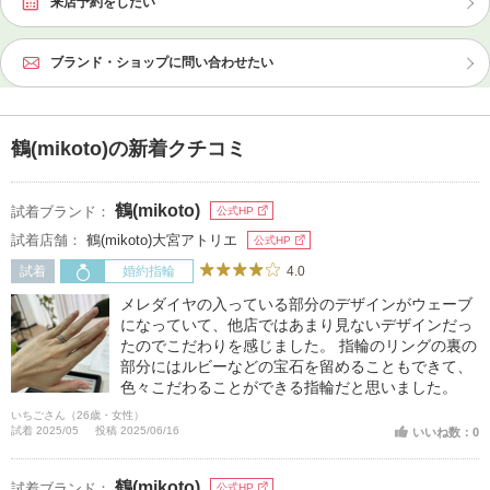
来店予約をしたい
ブランド・ショップに問い合わせたい
鶴(mikoto)の新着クチコミ
鶴(mikoto)
試着ブランド：
公式HP
試着店舗：
鶴(mikoto)大宮アトリエ
公式HP
4.0
試着
婚約指輪
メレダイヤの入っている部分のデザインがウェーブ
になっていて、他店ではあまり見ないデザインだっ
たのでこだわりを感じました。 指輪のリングの裏の
部分にはルビーなどの宝石を留めることもできて、
色々こだわることができる指輪だと思いました。
いちごさん（26歳・女性）
試着 2025/05
投稿 2025/06/16
いいね数：0
鶴(mikoto)
試着ブランド：
公式HP