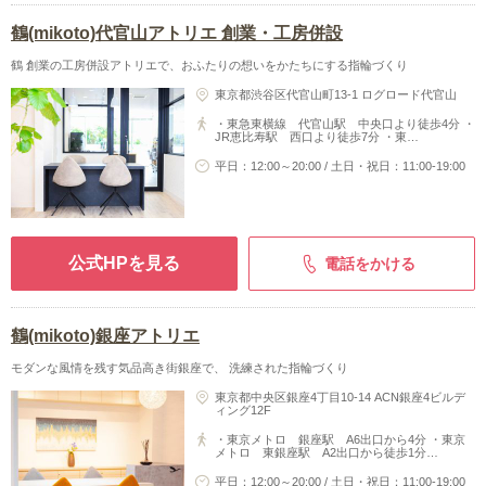
鶴(mikoto)代官山アトリエ 創業・工房併設
鶴 創業の工房併設アトリエで、おふたりの想いをかたちにする指輪づくり
東京都渋谷区代官山町13-1 ログロード代官山
・東急東横線 代官山駅 中央口より徒歩4分 ・
JR恵比寿駅 西口より徒歩7分 ・東…
平日：12:00～20:00 / 土日・祝日：11:00-19:00
公式HPを見る
電話をかける
鶴(mikoto)銀座アトリエ
モダンな風情を残す気品高き街銀座で、 洗練された指輪づくり
東京都中央区銀座4丁目10-14 ACN銀座4ビルデ
ィング12F
・東京メトロ 銀座駅 A6出口から4分 ・東京
メトロ 東銀座駅 A2出口から徒歩1分…
平日：12:00～20:00 / 土日・祝日：11:00-19:00