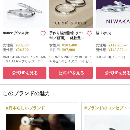
dance ダンス 舞
手作り結婚指輪（Pt9
結（ゆい）
50／鏡面）~ 経験豊富
な職人がマンツーマン
女性用
¥83,600
女性用
¥103,400
女性用
¥119,900～
でサポート ~
男性用
¥94,600
男性用
¥97,900
男性用
¥140,800～
BRIDGE ANTWERP BRILLIAN
CERNÉ＆MINUÉ by BIJOUPI
BROOCH(ブローチ)
T GALLERY(ブリッジ・アン
KO(セルネとミヌエ バイ ビジ
トワープ・ブリリアント・ギ
ュピコ)
ャラリー)
公式HPを見る
公式HPを見る
公式HPを見
このブランドの魅力
#日本らしいブランド
#ブランドのコンセプト