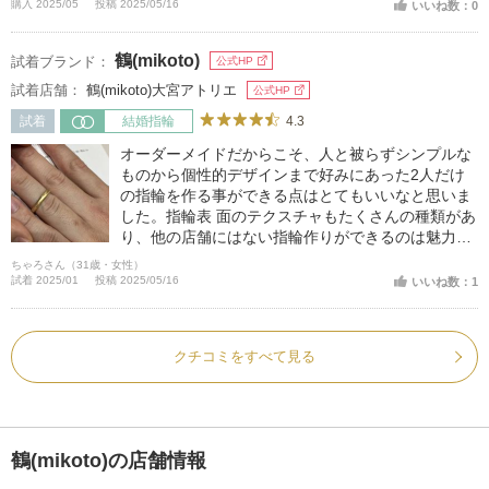
購入 2025/05
投稿 2025/05/16
いいね数：0
鶴(mikoto)
試着ブランド：
公式HP
試着店舗：
鶴(mikoto)大宮アトリエ
公式HP
4.3
試着
結婚指輪
オーダーメイドだからこそ、人と被らずシンプルな
ものから個性的デザインまで好みにあった2人だけ
の指輪を作る事ができる点はとてもいいなと思いま
した。指輪表 面のテクスチャもたくさんの種類があ
り、他の店舗にはない指輪作りができるのは魅力的
です。
ちゃろさん（31歳・女性）
試着 2025/01
投稿 2025/05/16
いいね数：1
クチコミをすべて見る
鶴(mikoto)の店舗情報