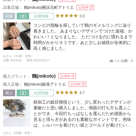
試着店舗：
鶴(mikoto)横浜元町アトリエ
公式HP
5.0
試着
結婚指輪
コンビの指輪を探していて鶴のギメルリングに辿り
着きました。 あまりないデザインでつけた途端、か
わいい！となりました。 ただつけるのに慣れるまで
時間がかかりそうです。あと少しお値段が全体的に
高く感じました。
みさん（31歳・女性）
試着 2025/04
投稿 2025/05/17
いいね数：0
鶴(mikoto)
購入ブランド：
公式HP
購入店舗：
鶴(mikoto)銀座アトリエ
公式HP
4.7
購入
結婚指輪
錆加工の鎚目模様という、少し変わったデザインが
素敵だと思い購入しました。側面の打ち方も選ぶこ
とができ、今回打ちっぱなしを選んだため側面から
見ると揺らぎがあるのも素敵なポイントです。色味
は、シルバーを着けたい彼とゴールドが着けたい私
のどちらもが似合うホワイトゴールドにしました。
mさん（28歳・女性）