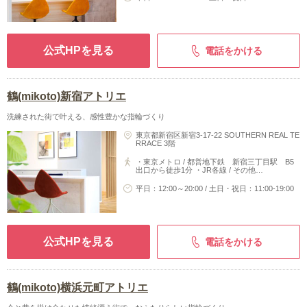
公式HPを見る
電話をかける
鶴(mikoto)新宿アトリエ
洗練された街で叶える、感性豊かな指輪づくり
東京都新宿区新宿3-17-22 SOUTHERN REAL TE
RRACE 3階
・東京メトロ / 都営地下鉄 新宿三丁目駅 B5
出口から徒歩1分 ・JR各線 / その他…
平日：12:00～20:00 / 土日・祝日：11:00-19:00
公式HPを見る
電話をかける
鶴(mikoto)横浜元町アトリエ