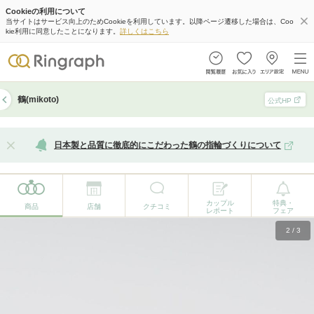
Cookieの利用について
当サイトはサービス向上のためCookieを利用しています。以降ページ遷移した場合は、Coo
kie利用に同意したことになります。
詳しくはこちら
鶴(mikoto)
公式HP
日本製と品質に徹底的にこだわった鶴の指輪づくりについて
カップル
特典・
商品
店舗
クチコミ
レポート
フェア
2
/
3