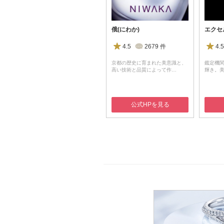
俄(にわか)
4.5
2679
件
4.5
京都の歴史に育まれた美意識と、
鑑定機
高い技術と品質によって作…
輝き。
公式HPを見る