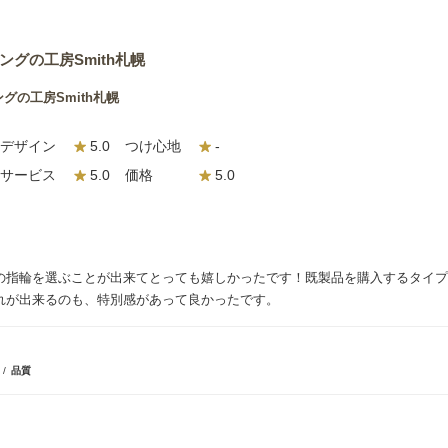
グの工房Smith札幌
の工房Smith札幌
デザイン
5.0
つけ心地
-
サービス
5.0
価格
5.0
の指輪を選ぶことが出来てとっても嬉しかったです！既製品を購入するタイプ
れが出来るのも、特別感があって良かったです。
客
品質