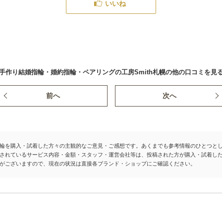
いいね
手作り結婚指輪・婚約指輪・ペアリングの工房Smith札幌の他の口コミを見
前へ
次へ
輪を購入・試着した方々の主観的なご意見・ご感想です。あくまでも参考情報のひとつと
されているサービス内容・金額・スタッフ・運営会社等は、投稿された方が購入・試着し
がございますので、現在の状況は直接各ブランド・ショップにご確認ください。