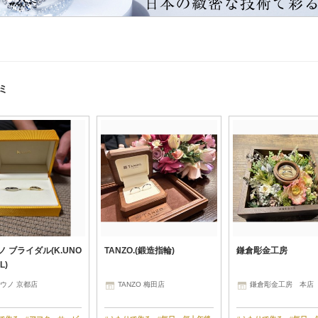
ミ
 ブライダル(K.UNO
TANZO.(鍛造指輪)
鎌倉彫金工房
L)
ウノ 京都店
TANZO 梅田店
鎌倉彫金工房 本店