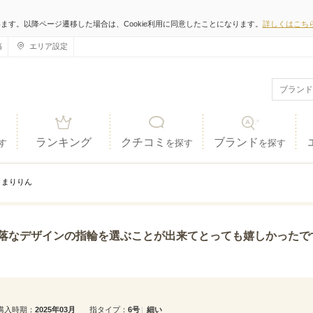
います。以降ページ遷移した場合は、Cookie利用に同意したことになります。
詳しくはこち
稿
エリア設定
ランキング
クチコミ
ブランド
す
を探す
を探す
まりりん
輪を選ぶことが出来てとっても嬉しかったです！既製品を購入するタイプのお店ではなかなか無いデザイ
購入時期
2025年03月
指タイプ
6号
細い