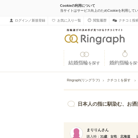
Cookieの利用について
当サイトはサービス向上のためCookieを利用して
ログイン／新規登録
お気に入り一覧
閲覧履歴
クチコミ投
結婚指輪
婚約指輪
を探す
を探
Ringraph(リングラフ)
クチコミを探す
日本人の指に馴染む、お洒落なデザインの指
まりりんさん
購入時
31歳
女性
北海道