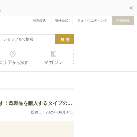
ら
国内挙式
海外挙式
フォトウエディング
結婚指輪
エリア
マガジン
から探す
ンで、出来上がりが楽しみです。手書きの文字入…
投稿日：2025年04月07日