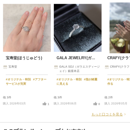
宝寿堂(ほうじゅどう)
GALA JEWELRY(ガラジュエリー)
CRAFY(クラ
宝寿堂
GALA SDJ（ガラエスディージ
CRAFY(クラ
ェイ）銀座本店
#オリジナル・特別
#アフター
#オリジナル・特別
#指が綺麗
#オリジナル・
サービスが充実
に見える
作る
他 3件
他 3件
他 2件
購入 2026年03月
購入 2026年06月
購入 2026年05月
1
0
もっと口コミを見る