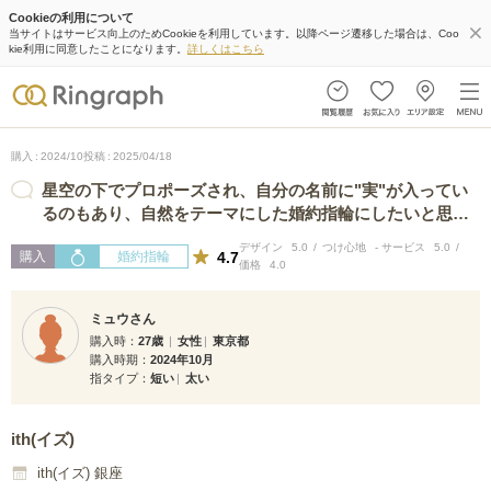
Cookieの利用について
当サイトはサービス向上のためCookieを利用しています。以降ページ遷移した場合は、Coo
kie利用に同意したことになります。
詳しくはこちら
購入
2024/10
投稿
2025/04/18
星空の下でプロポーズされ、自分の名前に"実"が入ってい
るのもあり、自然をテーマにした婚約指輪にしたいと思っ
ていました。 素材をピンク…
デザイン
5.0
つけ心地
-
サービス
5.0
4.7
購入
婚約指輪
価格
4.0
ミュウさん
購入時
27歳
女性
東京都
購入時期
2024年10月
指タイプ
短い
太い
ith(イズ)
ith(イズ) 銀座