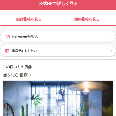
にしっくり馴染む温かみを併せ持つ
だけの特別な指輪づくりを叶えてみ
公式HPで詳しく見る
ソ
デザインです。 ハナミズキ・椿・藤
ませんか？
身
の花という、日本の暮らしの中で親
る
しまれるモチーフから着想を得て、
結婚指輪を見る
婚約指輪を見る
シンプルで時代に左右されない恒久
の魅力と、どこか遊び心を感じさせ
セミオーダーアレンジを加えたくな
る余白を併せ持つ結婚指輪と婚約指
instagramを見たい
輪をご紹介いたします。
来店予約をしたい
この口コミの店舗
ith(イズ) 銀座