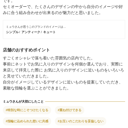
です。
セミオーダーで、たくさんのデザインの中から自分のイメージや好
みに合う組み合わせが出来るのが魅力だと思いました。
ミュウさんが思うこのブランドのイメージは…
シンプル
アンティーク
キュート
店舗のおすすめポイント
すごくオシャレで落ち着いた雰囲気の店内でした。
事前にネットでお気に入りのデザインを何個か選んでおり、実際に
来店して拝見した際に お気に入りのデザインに近いものをいろいろ
と見せていただきました。
自分がイメージしているデザインに近いものを提案していただき、
素敵な指輪を選ぶことができました。
ミュウさんが大切にしたこと
#特別な時にこそつけたくなる
#重ね付けできる
#指輪に込められた想いに共感
#お互いのこだわりを妥協しない