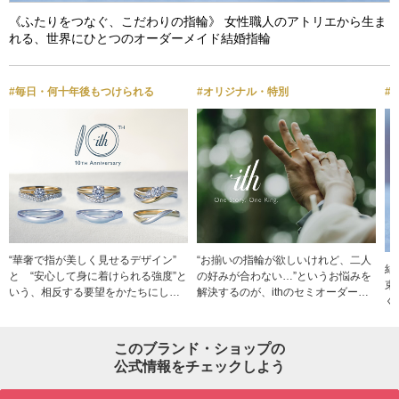
《ふたりをつなぐ、こだわりの指輪》 女性職人のアトリエから生ま
れる、世界にひとつのオーダーメイド結婚指輪
#毎日・何十年後もつけられる
#オリジナル・特別
#
“華奢で指が美しく見せるデザイン”
“お揃いの指輪が欲しいけれど、二人
結
と “安心して身に着けられる強度”と
の好みが合わない…”というお悩みを
束
いう、相反する要望をかたちにした
解決するのが、ithのセミオーダーで
く
新しい指輪がithから誕生しました。 i
す。まずは100種類以上あるデザイン
来
th10周年記念セットリングは、鍛造
を試着してベースのデザインを選
h
リングの質実剛健なイメージを覆
び、お互いのセンスやお手元に合わ
このブランド・ショップの
つ
す、細身のリングアームと植物のよ
せてそれぞれデザインにアレンジに
公式情報をチェックしよう
チ
うにしなやかなカーブフォルムが特
加えることができます。 お互いに妥
る
徴で、上品で洗練された印象と、指
協せす納得して愛用できる、お二人
っと