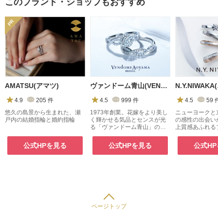
このブランド・ショップもおすすめ
AMATSU(アマツ)
ヴァンドーム青山(VENDOME AOYAMA)
4.9
205
件
4.5
999
件
4.5
59
悠久の島景から生まれた、瀬
1973年創業。花嫁をより美し
ニューヨークと
戸内の結婚指輪と婚約指輪
く輝かせる気品とセンスが光
の感性の出会い
る「ヴァンドーム青山」のブ
上質感あふれる
ライダルコレクション
ュエリー
公式HPを見る
公式HPを見る
公式H
ページトップ