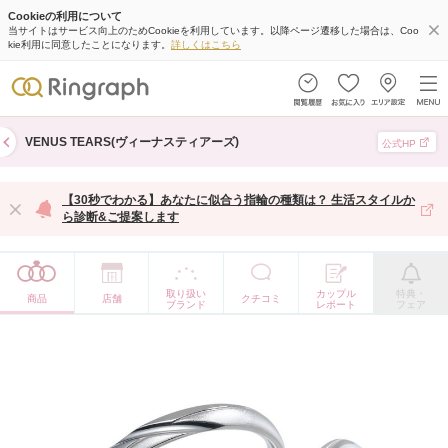
Cookieの利用について
当サイトはサービス向上のためCookieを利用しています。以降ページ遷移した場合は、Coo
kie利用に同意したことになります。
詳しくはこちら
VENUS TEARS(ヴィーナスティアーズ)
公式HP
【30秒でわかる】あなたに似合う指輪の種類は？ 生活スタイルか
ら診断&ご提案します
取り扱い
カップル
特典・
商品
店舗
クチコミ
ブランド
レポート
フェア