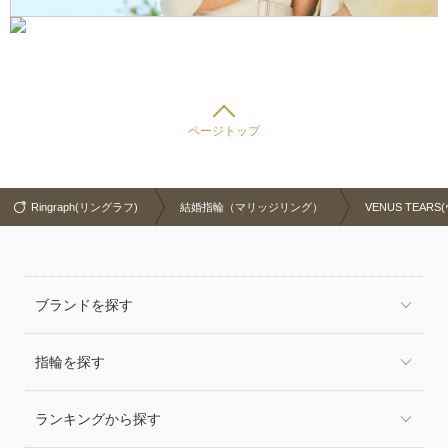
ページトップ
Ringraph(リングラフ)
結婚指輪（マリッジリング）
VENUS TEA
ブランドを探す
指輪を探す
ランキングから探す