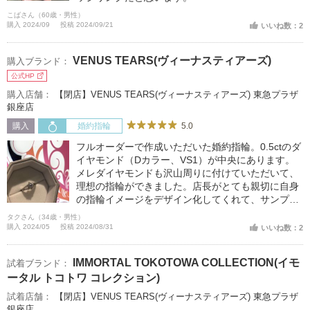
こばさん（60歳・男性）
購入 2024/09
投稿 2024/09/21
いいね数：2
VENUS TEARS(ヴィーナスティアーズ)
購入ブランド：
公式HP
購入店舗：
【閉店】VENUS TEARS(ヴィーナスティアーズ) 東急プラザ
銀座店
5.0
購入
婚約指輪
フルオーダーで作成いただいた婚約指輪。0.5ctのダ
イヤモンド（Dカラー、VS1）が中央にあります。
メレダイヤモンドも沢山周りに付けていただいて、
理想の指輪ができました。店長がとても親切に自身
の指輪イメージをデザイン化してくれて、サンプル
の作成までスムーズに行っていただけました。価格
タクさん（34歳・男性）
帯も予算の60万円以内でとても満足しました。
購入 2024/05
投稿 2024/08/31
いいね数：2
IMMORTAL TOKOTOWA COLLECTION(イモ
試着ブランド：
ータル トコトワ コレクション)
試着店舗：
【閉店】VENUS TEARS(ヴィーナスティアーズ) 東急プラザ
銀座店