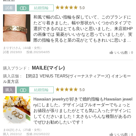
5.0
試着
結婚指輪
和風で幅の広い指輪を探していて、このブランドに
たどり着きました。幅や形状がいくつかのタイプで
選択できるのはとても良いと思いました。来店前HP
の画像では 菊菱がいいかなと思っていましたが、実
際の指輪を見ると菜の花がとてもきれいに思いまし
た。
まりすけさん（44歳・女性）
試着 2023/03
投稿 2023/04/05
いいね数：0
MAILE(マイレ)
購入ブランド：
購入店舗：
【閉店】VENUS TEARS(ヴィーナスティアーズ) イオンモー
ル直方店
5.0
購入
結婚指輪
Hawaiian jewelryが好きで婚約指輪もHawaiian jewel
ryにしました。デザインはフルオーダーでちょっと
お値段が張りましたがとても気に入ったデザインに
してくださいました！太さもいろんな種類があるの
でぜひお勧めしたいです！
まゆぽむさん（25歳・女性）
購入 2022/12
投稿 2023/02/22
いいね数：0