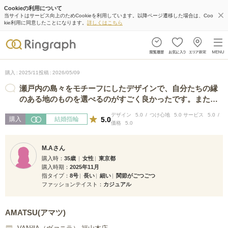
Cookieの利用について
当サイトはサービス向上のためCookieを利用しています。以降ページ遷移した場合は、Coo
kie利用に同意したことになります。
詳しくはこちら
購入
2025/11
投稿
2026/05/09
瀬戸内の島々をモチーフにしたデザインで、自分たちの縁
のある地のものを選べるのがすごく良かったです。また、
シンプルだけど、こだわりのあるデザ…
デザイン
5.0
つけ心地
5.0
サービス
5.0
5.0
購入
結婚指輪
価格
5.0
M.Aさん
購入時
35歳
女性
東京都
購入時期
2025年11月
指タイプ
8号
長い
細い
関節がごつごつ
ファッションテイスト
カジュアル
AMATSU(アマツ)