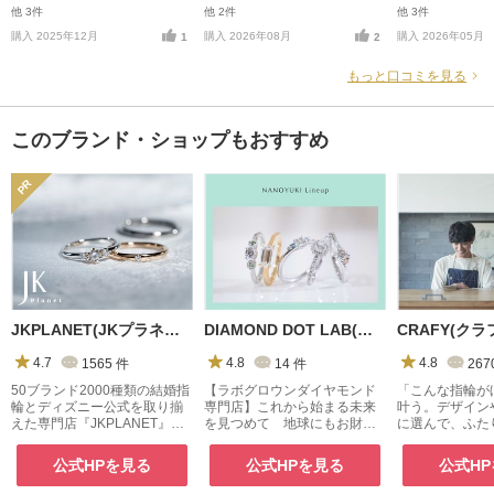
他 3件
他 2件
他 3件
購入 2025年12月
購入 2026年08月
購入 2026年05月
1
2
もっと口コミを見る
このブランド・ショップもおすすめ
JKPLANET(JKプラネット)
DIAMOND DOT LAB(ダイアモンド ドット ラボ)
CRAFY(クラ
4.7
1565
件
4.8
14
件
4.8
267
50ブランド2000種類の結婚指
【ラボグロウンダイヤモンド
「こんな指輪が
輪とディズニー公式を取り揃
専門店】これから始まる未来
叶う。デザイン
えた専門店『JKPLANET』。
を見つめて 地球にもお財布
に選んで、ふた
銀座・表参道原宿・上野御徒
にもやさしい 上質なダイヤモ
を手作り
町・横浜・大宮・大阪梅田・
ンドをリングに
公式HPを見る
公式HPを見る
公式H
京都・名古屋栄・福岡天神・
熊本・宮崎・鹿児島で展開