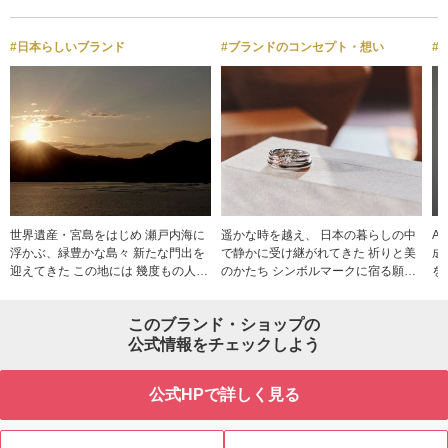
#日本らしいブランド
#ブランドのコンセプト・想い
#
世界遺産・宮島をはじめ 瀬戸内海に
遥かな時を越え、 日本の暮らしの中
A
浮かぶ、緑豊かな島々 新たな門出を
で静かに受け継がれてきた 祈りと美
成
迎えてきた この地には 幾度もの人生
のかたち シンボルマークに宿る願い
を
の始まりが 時を越えて重なり、 いま
瀬戸内という土地に息づく祈り 日本
指
も瀬戸内の静かな景色の中に 息づい
文化の粋を映した、桐箱のしつらえ
に沿
このブランド・ショップの
ています。 人生の始まりを祝福する
ひとつひとつに込められた想いが お
ッ
場所で生まれた AMATSUの指輪。 こ
公式情報をチェックしよう
ふたりの誓いとともに 静かに、そし
や
の指輪が、 おふたりの新たな門出に
て末永く輝き続けますように 天と地
こだわ
そっと寄り添う存在でありますよう
が結ばれる瞬間、 想いと想いが重な
し
公式HPで詳しく見る
に。
り合うひとときを大切に 人生の門出
た
に寄り添う 結婚指輪・婚約指輪をお
す AMATSUに込められた Made in Ja
仕立てしています
pa