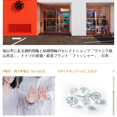
福山市にある婚約指輪と結婚指輪のセレクトショップ『ヴァニラ福
山本店』。ドイツの老舗・鍛造ブランド「フィッシャー」、日本…
#毎日・何十年後もつけられる
#ダイヤモンドへのこだわり
#