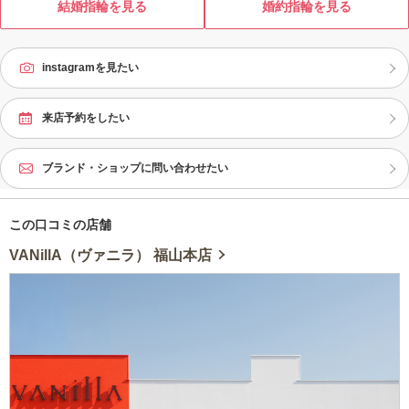
度
結婚指輪を見る
婚約指輪を見る
誠
instagramを見たい
来店予約をしたい
ブランド・ショップに問い合わせたい
この口コミの店舗
VANillA（ヴァニラ） 福山本店