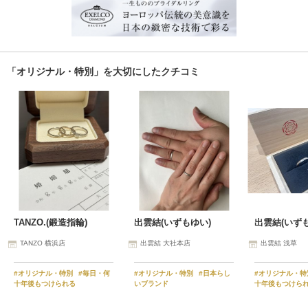
「オリジナル・特別」を大切にしたクチコミ
TANZO.(鍛造指輪)
出雲結(いずもゆい)
出雲結(いず
TANZO 横浜店
出雲結 大社本店
出雲結 浅草
#オリジナル・特別
#毎日・何
#オリジナル・特別
#日本らし
#オリジナル・
十年後もつけられる
いブランド
十年後もつけら