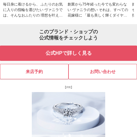
毎日身に着けるから、 ふたりのお気
創業から75年経った今でも変わらな
婚
に入りの指輪を選びたい ヴァニラで
い ヴァニラの想い それは、すべての
せ 結婚指輪と婚約指輪の重ね付けを
は、そんなおふたりの 理想を叶える
花嫁様に 「最も美しく輝くダイヤモ
指
ために、 中国エリア最大級の品揃え
ンドをご提供する」 ということです
へ、 66ブランド55
で 世界中のブライダル専門ブランド
婚約指輪のセンターダイヤモンドか
デ
このブランド・ショップの
を セレクトしています 多彩なデザイ
ら、 結婚指輪の小さなメレダイヤモ
に
ンはもちろん、 つくりの良さや着け
公式情報をチェックしよう
ンドまで、 生涯おふたりの薬指で輝
を
心地、 品質やアフターサービスにい
き続ける 最高品質のダイヤモンドを
たるまで、 おふたりが指輪を選ぶ際
ご用意しています
公式HPで詳しく見る
の想いや希望に 寄り添えるリングを
ご用意して、 専門知識を持つコンシ
ェルジュが おふたりの大切な指輪選
びを サポートいたします
来店予約
お問い合わせ
【PR】