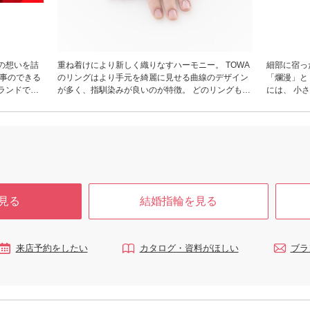
の想いを詰
重ね着けにより新しく織りなすハーモニー。 TOWA
細部に宿っ
る事のできる
のリングはより手元を綺麗に見せる曲線のデザイン
「爛漫」と
ランドで
が多く、指馴染みが良いのが特徴。 どのリングもエ
には、 小
ンゲージとマリッジの重ね着けを楽しめるよう、リ
り、おふた
ング1本1本の細さにこだわって仕上げています。 重
す。 桜の
ね着けをしたときにも存在感が大きくなりすぎな
増してゆく
い、ディティールまで計算されたデザインです。
見る
結婚指輪を見る
来店予約をしたい
カタログ・資料がほしい
ブラ