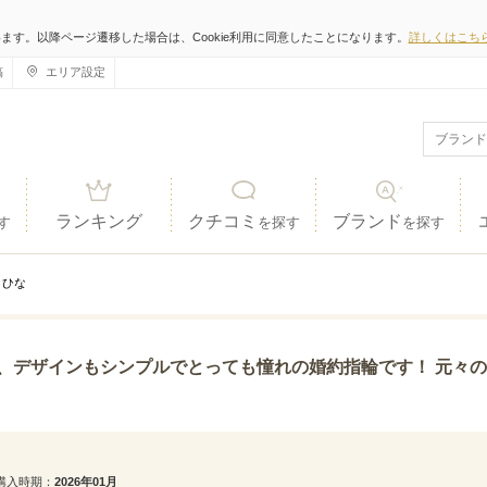
います。以降ページ遷移した場合は、Cookie利用に同意したことになります。
詳しくはこち
稿
エリア設定
ランキング
クチコミ
ブランド
す
を探す
を探す
ひな
プルでとっても憧れの婚約指輪です！ 元々の指輪の理想がシンプルで王道なデザインでした。 どの指
購入時期
2026年01月