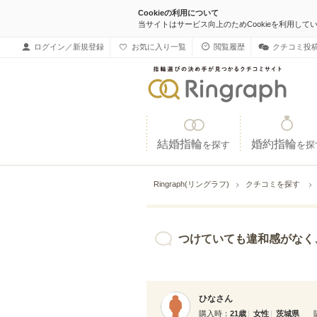
Cookieの利用について
当サイトはサービス向上のためCookieを利用して
ログイン／新規登録
お気に入り一覧
閲覧履歴
クチコミ投
結婚指輪
婚約指輪
を探す
を探
Ringraph(リングラフ)
クチコミを探す
つけていても違和感がなく、デザインもシン
ひなさん
購入時
21歳
女性
茨城県