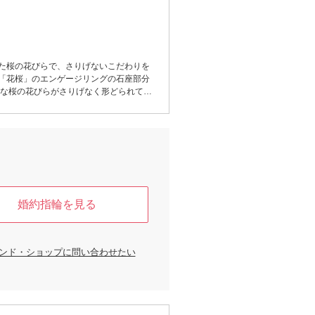
た桜の花びらで、さりげないこだわりを
「花桜」のエンゲージリングの石座部分
さな桜の花びらがさりげなく形どられてお
りにだけ分かるこだわりとなっていま
季節を迎えるたびに、指輪に込めた想いが
リングです。
婚約指輪を見る
ンド・ショップに問い合わせたい