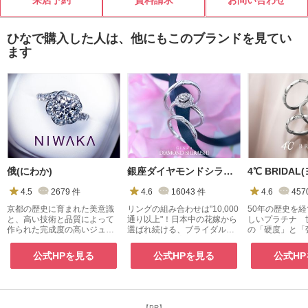
来店予約
資料請求
お問い合わせ
ン・ジャパン」の確かな品質は国内
外で高く評価されており、その職人
技術は一朝一夕で身につくものでは
ひなで購入した人は、他にもこのブランドを見てい
ありません。 ビジュピコの自社工場
ます
では、職人が妥協せずに細部までこ
だわりをもって製造できる環境を整
えています。 また、オリジナルブラ
ンドをご購入後のサイズ直しや新品
仕上げも自社工場で対応。全国の店
舗でアフターケアを受けられる、安
心のサポート体制を整えています。
お客様の人生に寄り添い続ける大切
なジュエリーを、確かな品質と価格
俄(にわか)
銀座ダイヤモンドシライシ
で。 日本の職人技術を未来へつなぎ
ながら、お客様に安心と満足をお届
4.5
2679
件
4.6
16043
件
4.6
457
けします。
京都の歴史に育まれた美意識
リングの組み合わせは"10,000
50年の歴史を
と、高い技術と品質によって
通り以上"！日本中の花嫁から
しいプラチナ 
作られた完成度の高いジュエ
選ばれ続ける、ブライダルジ
の「硬度」と「
リー
ュエリー専門店
『４℃プレミア
公式HPを見る
公式HPを見る
公式H
【PR】