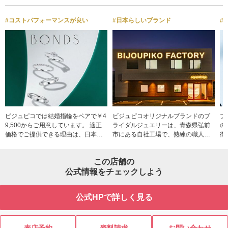
#コストパフォーマンスが良い
#日本らしいブランド
#
ビジュピコでは結婚指輪をペアで￥4
ビジュピコオリジナルブランドのブ
ブ
9,500からご用意しています。 適正
ライダルジュエリーは、青森県弘前
の
価格でご提供できる理由は、日本最
市にある自社工場で、熟練の職人が
徹
大級のブライダルジュエリー自社工
一つひとつ丁寧に製造しています。
正
場でオリジナルブランドのリングを
中間業者を介さないことで、お客様
ー
この店舗の
製造しているから。中間業者を介さ
へ直接お届けできるため結婚指輪・
ダ
ずアフターケアまで一貫して自社で
公式情報をチェックしよう
婚約指輪を、適正価格でご提供する
行うため、余分なコストをカットし
ことができます。 ビジュピコの自社
てお客様に直接お届けしています。
工場は、20年以上にわたり「メイ
公式HPで詳しく見る
人生でひとつだけの婚約・結婚指輪
ド・イン・ジャパン」にこだわり、
は妥協して選びたくない。 ビジュピ
なかでも繊細な仕上がりが求められ
コは指輪を探すおふたりに寄り添い
るブライダルジュエリーの製造を中
ます。
心に歩んできました。「メイド・イ