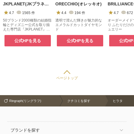
JKPLANET(JKプラネット)
ORECCHIO(オレッキオ)
4.7
1565
件
4.4
194
件
4.7
672
50ブランド2000種類の結婚指
透明で澄んだ輝きが魅力的な
オーダーメイド
輪とディズニー公式を取り揃
エメラルドカットダイヤモン
り ふたりだけ
えた専門店『JKPLANET』。
ド
ュエリー
銀座・表参道原宿・上野御徒
町・横浜・大宮・大阪梅田・
公式HPを見る
公式HPを見る
公式H
京都・名古屋栄・福岡天神・
熊本・宮崎・鹿児島で展開
中。
ページトップ
Ringraph(リングラフ)
クチコミを探す
ヒラタ
ブランドを探す