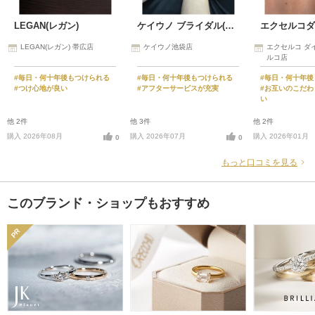
LEGAN(レガン)
ケイウノ ブライダル(K.UNO BRIDAL)
LEGAN(レガン) 帯広店
ケイウノ池袋店
エクセルコ ダ
ルコ店
#毎日・何十年後もつけられる
#毎日・何十年後もつけられる
#毎日・何十年後
#つけ心地が良い
#アフターサービスが充実
#お互いのこだわ
い
他 2件
他 3件
他 2件
購入 2026年08月
購入 2026年07月
購入 2026年01月
0
0
もっと口コミを見る
このブランド・ショップもおすすめ