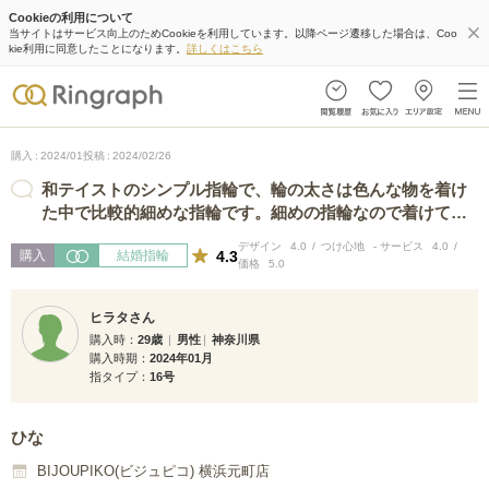
Cookieの利用について
当サイトはサービス向上のためCookieを利用しています。以降ページ遷移した場合は、Coo
kie利用に同意したことになります。
詳しくはこちら
購入
2024/01
投稿
2024/02/26
和テイストのシンプル指輪で、輪の太さは色んな物を着け
た中で比較的細めな指輪です。細めの指輪なので着けてる
感が比較的少ない様に感じます。 素材…
デザイン
4.0
つけ心地
-
サービス
4.0
4.3
購入
結婚指輪
価格
5.0
ヒラタさん
購入時
29歳
男性
神奈川県
購入時期
2024年01月
指タイプ
16号
ひな
BIJOUPIKO(ビジュピコ) 横浜元町店