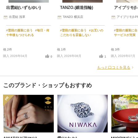
出雲結(いずもゆい)
TANZO.(鍛造指輪)
アイプリモ(I-
出雲結 浅草
TANZO 横浜店
アイプリモ(I-P
#普段の服装に合う
#毎日・何
#普段の服装に合う
#お互いの
#普段の服装に
十年後もつけられる
こだわりを妥協しない
サービスが充実
他 2件
他 1件
他 3件
購入 2026年04月
購入 2026年08月
購入 2026年07月
0
1
もっと口コミを見る
このブランド・ショップもおすすめ