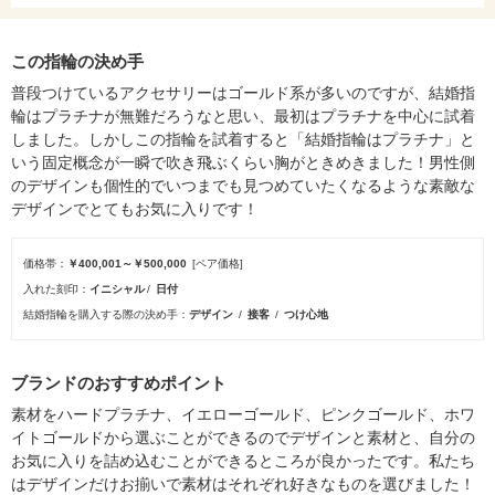
この指輪の決め手
普段つけているアクセサリーはゴールド系が多いのですが、結婚指
輪はプラチナが無難だろうなと思い、最初はプラチナを中心に試着
しました。しかしこの指輪を試着すると「結婚指輪はプラチナ」と
いう固定概念が一瞬で吹き飛ぶくらい胸がときめきました！男性側
のデザインも個性的でいつまでも見つめていたくなるような素敵な
デザインでとてもお気に入りです！
価格帯
￥400,001～￥500,000
[ペア価格]
入れた刻印
イニシャル
日付
結婚指輪を購入する際の決め手
デザイン
接客
つけ心地
ブランドのおすすめポイント
素材をハードプラチナ、イエローゴールド、ピンクゴールド、ホワ
イトゴールドから選ぶことができるのでデザインと素材と、自分の
お気に入りを詰め込むことができるところが良かったです。私たち
はデザインだけお揃いで素材はそれぞれ好きなものを選びました！