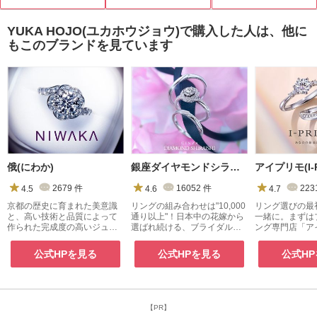
まで美しく施され、滑らかな着け心
地に仕上げられています。まさに、
一生もののリングです。また、TOM
YUKA HOJO(ユカホウジョウ)で購入した人は、他に
PKINSは栃木県・茨城県唯一のNIWA
もこのブランドを見ています
KA正規取扱店です。
俄(にわか)
銀座ダイヤモンドシライシ
アイプリモ(I-P
4.5
2679
件
4.6
16052
件
4.7
223
京都の歴史に育まれた美意識
リングの組み合わせは"10,000
リング選びの最
と、高い技術と品質によって
通り以上"！日本中の花嫁から
一緒に。まずは
作られた完成度の高いジュエ
選ばれ続ける、ブライダルジ
ング専門店「ア
リー
ュエリー専門店
へ。
公式HPを見る
公式HPを見る
公式H
【PR】