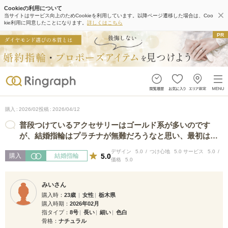
Cookieの利用について
当サイトはサービス向上のためCookieを利用しています。以降ページ遷移した場合は、Coo
kie利用に同意したことになります。
詳しくはこちら
購入
2026/02
投稿
2026/04/12
普段つけているアクセサリーはゴールド系が多いのです
が、結婚指輪はプラチナが無難だろうなと思い、最初はプ
ラチナを中心に試着しました。しかしこ…
デザイン
5.0
つけ心地
5.0
サービス
5.0
5.0
購入
結婚指輪
価格
5.0
みいさん
購入時
23歳
女性
栃木県
購入時期
2026年02月
指タイプ
8号
長い
細い
色白
骨格
ナチュラル