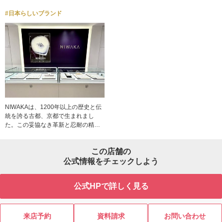
#日本らしいブランド
NIWAKAは、1200年以上の歴史と伝
統を誇る古都、京都で生まれまし
た。この妥協なき革新と忍耐の精神
を受け継ぎ、そのルーツにふさわし
い絶対的な完璧さを、ひとつひとつ
この店舗の
の作品に追求しています。長い歴史
に育まれた感性が、洗練されたデザ
公式情報をチェックしよう
インと高いクオリティを生み出し、
リングひとつひとつに気品ある存在
公式HPで詳しく見る
感をもたらしています。世界を魅了
する日本独自の繊細な美意識が息づ
いたジュエリーは、選び抜かれた上
質な素材を用い、デザインは細部に
来店予約
資料請求
お問い合わせ