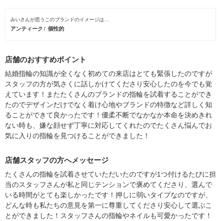
みいさんが思うこのブランドのイメージは…
アンティーク
個性的
店舗のおすすめポイント
結婚指輪の知識が全くなく初めての来店はとても緊張したのですが
スタッフの方が気さくに話しかけてくださり安心したのを今でも覚
えています！またたくさんのブランドの指輪を試着することができ
たのでデザインだけでなく着け心地やブランドの特徴など詳しく知
ることができて良かったです！優柔不断でなかなか本命を決めきれ
ない時も、嫌な顔せず丁寧に対応してくれたのでたくさん悩んでお
気に入りの指輪を見つけることができました！
店舗スタッフの方へメッセージ
たくさんの指輪を試着させていただいたのですが1つ付けるたびに担
当のスタッフさんが私と同じテンションで褒めてくださり、選んで
いる時間がとても楽しかったです！押しに弱いタイプなのですが、
どんな時も私たちの意見を第一に尊重してくださり安心して選ぶこ
とができました！スタッフさんの指輪やネイルも可愛かったです！