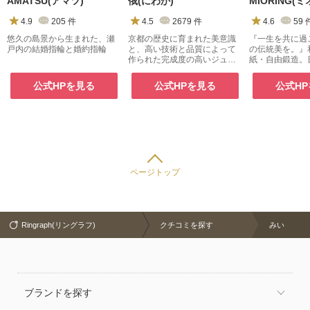
AMATSU(アマツ)
俄(にわか)
MIORING(
4.9
205
件
4.5
2679
件
4.6
59
悠久の島景から生まれた、瀬
京都の歴史に育まれた美意識
『一生を共に過
戸内の結婚指輪と婚約指輪
と、高い技術と品質によって
の伝統美を。』
作られた完成度の高いジュエ
紙・自由鍛造。
リー
られた指輪が二
きます。
公式HPを見る
公式HPを見る
公式H
ページトップ
Ringraph(リングラフ)
クチコミを探す
みい
ブランドを探す